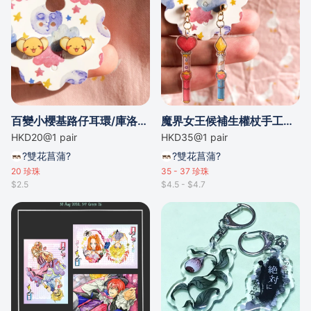
百變小櫻基路仔耳環/庫洛魔法使小可耳環
魔界女王候補生權杖手工耳環/魔女的考驗變身棒手工耳環✨
HKD20@1 pair
HKD35@1 pair
?雙花菖蒲?
?雙花菖蒲?
20
珍珠
35 - 37
珍珠
$2.5
$4.5 - $4.7