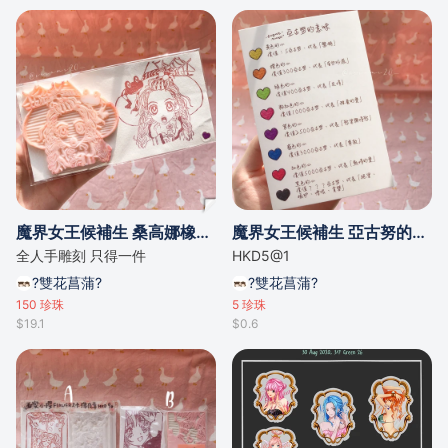
魔界女王候補生 桑高娜橡皮章
魔界女王候補生 亞古努的意味明信片
全人手雕刻 只得一件
HKD5@1
?雙花菖蒲?
?雙花菖蒲?
150
珍珠
5
珍珠
$19.1
$0.6