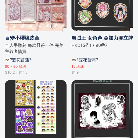
百變小櫻橡皮章
海賊王 女角色 亞加力膠立牌
全人手雕刻 每款只得一件 完美
HKD15@1 / 90@7
主義者慎買
?雙花菖蒲?
?雙花菖蒲?
80 - 90
珍珠
15
珍珠
$10.2 - $11.5
$1.9