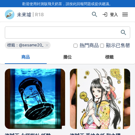
歡迎使用封測版飛天奶茶，請按此回報問題或提供建議。
未來墟
| R18
登入
熱門商品
顯示已售罄
標籤：@sesame20_
商品
攤位
標籤