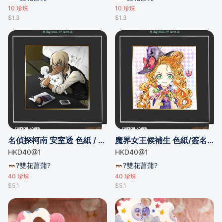
10
珍珠
10
珍珠
$1.3
$1.3
名偵探柯南 安室透 色紙 / 零的日常 降谷零 簽名板
魔界女王候補生 色紙/簽名板
HKD40@1
HKD40@1
?雙花菖蒲?
?雙花菖蒲?
40
珍珠
40
珍珠
$5.1
$5.1