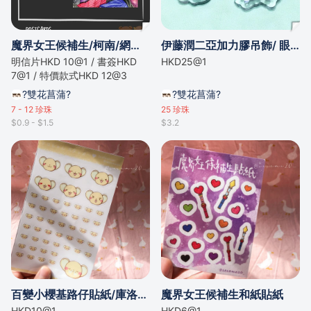
魔界女王候補生/柯南/網王... 明信片/書簽
伊藤潤二亞加力膠吊飾/ 眼球草 十字路口的美少年 第五人格
明信片HKD 10@1 / 書簽HKD
HKD25@1
7@1 / 特價款式HKD 12@3
?雙花菖蒲?
?雙花菖蒲?
7 - 12
珍珠
25
珍珠
$0.9 - $1.5
$3.2
百變小櫻基路仔貼紙/庫洛魔法使小可貼紙
魔界女王候補生和紙貼紙
HKD10@1
HKD6@1