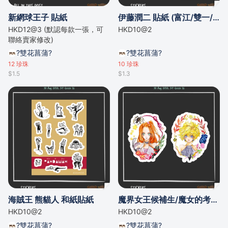
新網球王子 貼紙
伊藤潤二 貼紙 (富江/雙一/黑白美少年/人頭氣球/第五人格...)
HKD12@3 (默認每款一張，可
HKD10@2
聯絡賣家修改)
?雙花菖蒲?
?雙花菖蒲?
12
珍珠
10
珍珠
$1.5
$1.3
海賊王 熊貓人 和紙貼紙
魔界女王候補生/魔女的考驗 和紙貼紙
HKD10@2
HKD10@2
?雙花菖蒲?
?雙花菖蒲?