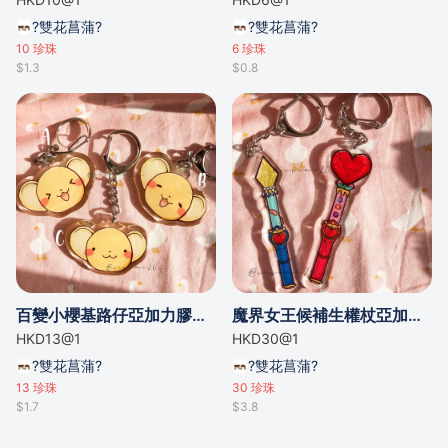
?雙花菖蒲?
?雙花菖蒲?
10
珍珠
6
珍珠
$1.3
$0.8
百變小櫻基路仔亞加力膠吊飾/魔卡少女櫻 庫洛魔法使 小可亞克力膠吊飾
魔界女王候補生權杖亞加力膠吊飾/魔女的考驗變身棒亞克力膠吊飾
HKD13@1
HKD30@1
?雙花菖蒲?
?雙花菖蒲?
13
珍珠
30
珍珠
$1.7
$3.8