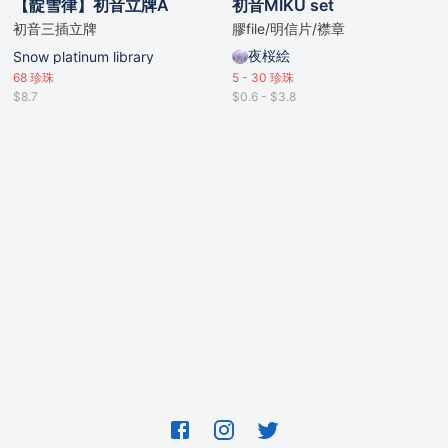
【靛雪律】初音立牌A
初音MIKU set
初音三插立牌
膠file/明信片/襟章
夜桜絵
Snow platinum library
68
珍珠
5 - 30
珍珠
$8.7
$0.6 - $3.8