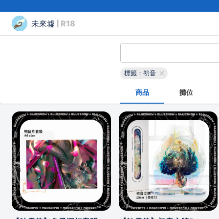
未來墟
| R18
標籤：初音
商品
攤位