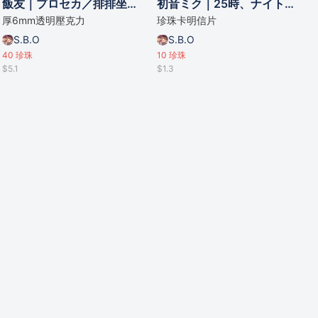
飯友｜プロセカ／排排坐（全8款）
初音ミク｜25時、ナイトコードで。
厚6mm透明壓克力
珍珠卡明信片
S.B.O
S.B.O
40
珍珠
10
珍珠
$5.1
$1.3