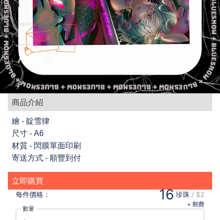
商品介紹
繪 - 靛雪律
尺寸 - A6
材質 - 閃膜單面印刷
寄送方式 - 順豐到付
立即購買
16
每件
價格：
珍珠
/
$2
+ 郵費
數量