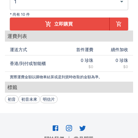
*
尚有 10 件
立即購買
運費列表
運送方式
首件運費
續件加收
0
珍珠
0
珍珠
香港
/
到付或智能櫃
$0
$0
實際運費金額以購物車結算或是到貨時收取的金額為準。
標籤
初音
初音未來
明信片
｜