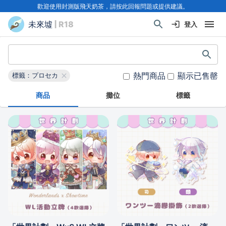
歡迎使用封測版飛天奶茶，請按此回報問題或提供建議。
未來墟
| R18
登入
熱門商品
顯示已售罄
標籤：プロセカ
商品
攤位
標籤