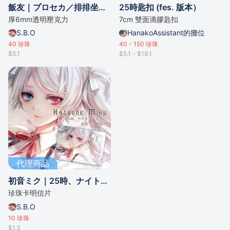
飯友｜プロセカ／排排坐（全8款）
25時匙扣 (fes. 版本）
厚6mm透明壓克力
7cm 雙面滴膠匙扣
S.B.O
HanakoAssistant的攤位
40
珍珠
40 - 150
珍珠
$5.1
$5.1 - $19.1
代理商品
初音ミク｜25時、ナイトコードで。
珍珠卡明信片
S.B.O
10
珍珠
$1.3