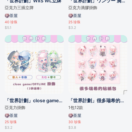
「世界計劃」WxS WL立牌
「世界計劃」ワンツー 滴膠掛飾
亞克力三插立牌
亞克力滴膠掛飾
茶屋
茶屋
40
珍珠
25
珍珠
$5.1
$3.2
「世界計劃」close game/OFFLINE 掛飾
「世界計劃」很多瑞希的貼紙組
亞克力掛飾
1包12款
茶屋
茶屋
25
珍珠
30
珍珠
$3.2
$3.8