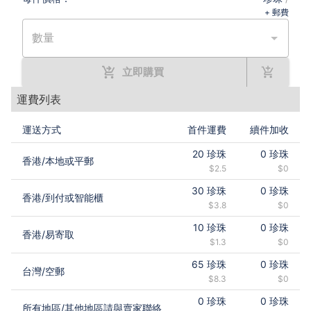
+ 郵費
數量
立即購買
運費列表
運送方式
首件運費
續件加收
20
珍珠
0
珍珠
香港
/
本地或平郵
$2.5
$0
30
珍珠
0
珍珠
香港
/
到付或智能櫃
$3.8
$0
10
珍珠
0
珍珠
香港
/
易寄取
$1.3
$0
65
珍珠
0
珍珠
台灣
/
空郵
$8.3
$0
0
珍珠
0
珍珠
所有地區
/
其他地區請與賣家聯絡