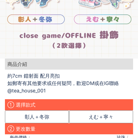
商品介紹
約7cm 鐳射面 配月亮扣
如郵寄有其他要求或任何疑問，歡迎DM或在IG聯絡
@tea_house_001
① 選擇款式
彰人＋冬弥
えむ＋寧々
② 更改數量
每件
價格：
珍珠
/