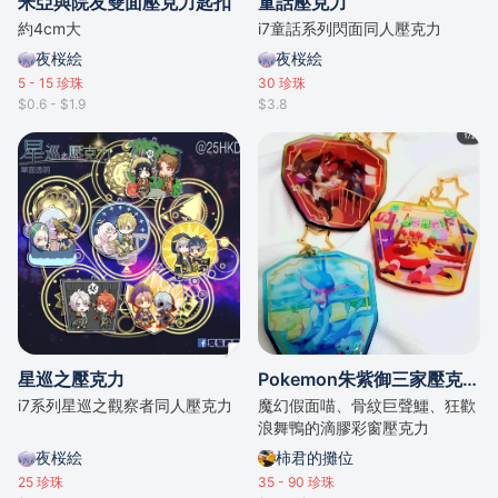
米亞與院友雙面壓克力匙扣
童話壓克力
約4cm大
i7童話系列閃面同人壓克力
夜桜絵
夜桜絵
5 - 15
珍珠
30
珍珠
$0.6 - $1.9
$3.8
星巡之壓克力
Pokemon朱紫御三家壓克力掛件
i7系列星巡之觀察者同人壓克力
魔幻假面喵、骨紋巨聲鱷、狂歡
浪舞鴨的滴膠彩窗壓克力
夜桜絵
柿君的攤位
25
珍珠
35 - 90
珍珠