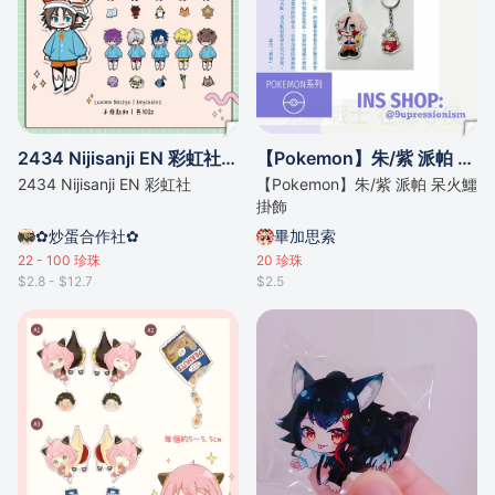
2434 Nijisanji EN 彩虹社 Luxiem Noctyx 子母匙扣 掛件
【Pokemon】朱/紫 派帕 呆火鱷 掛飾
2434 Nijisanji EN 彩虹社
【Pokemon】朱/紫 派帕 呆火鱷
掛飾
✿炒蛋合作社✿
畢加思索
22 - 100
珍珠
20
珍珠
$2.8 - $12.7
$2.5