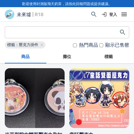
歡迎使用封測版飛天奶茶，請按此回報問題或提供建議。
未來墟
| R18
登入
熱門商品
顯示已售罄
標籤：壓克力掛件
商品
攤位
標籤