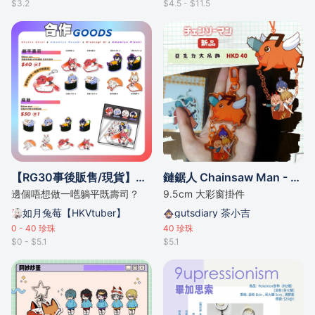
$3.2
$4.5 - $11.5
【RG30事後販售/現貨】合作壽司商品【如月兔莓/赤津明里/雨宮みずき/天宮むすび】
鏈鋸人 Chainsaw Man - Pochita 波奇塔熱氣球彩窗亞克力掛件鑰匙扣
邊個唔想做一嚿躺平既壽司？
9.5cm 大彩窗掛件
如月兔莓【HKVtuber】
gutsdiary 茶小吉
0 - 40
珍珠
40
珍珠
$0 - $5.1
$5.1