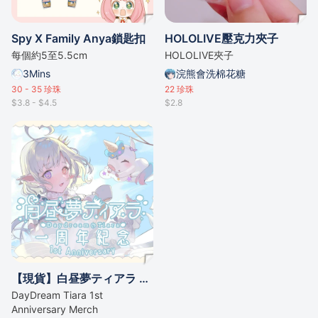
Spy X Family Anya鎖匙扣
HOLOLIVE壓克力夾子
每個約5至5.5cm
HOLOLIVE夾子
3Mins
浣熊會洗棉花糖
30 - 35
珍珠
22
珍珠
$3.8 - $4.5
$2.8
【現貨】白昼夢ティアラ 一周年紀念套裝
DayDream Tiara 1st
Anniversary Merch