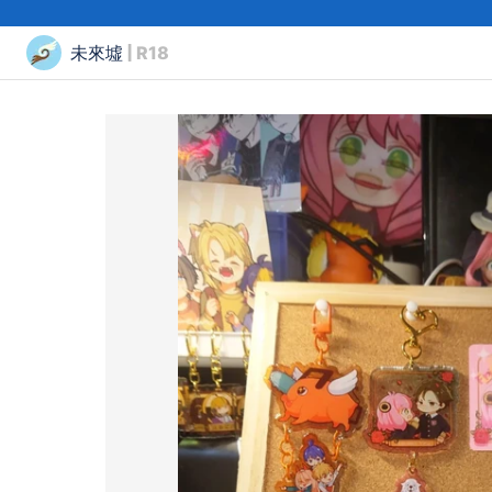
未來墟
| R18