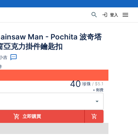
登入
insaw Man - Pochita 波奇塔
窗亞克力掛件鑰匙扣
茶小吉
件
40
珍珠
/
$5.1
+ 郵費
立即購買