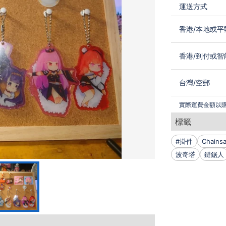
運送方式
香港
/
本地或平
香港
/
到付或智
台灣
/
空郵
實際運費金額以
標籤
#掛件
Chains
波奇塔
鏈鋸人