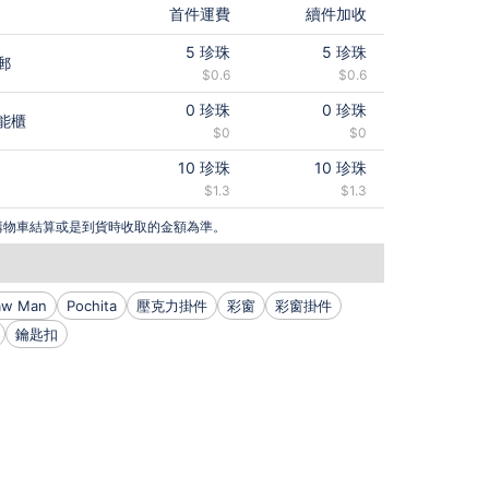
首件運費
續件加收
5
珍珠
5
珍珠
郵
$0.6
$0.6
0
珍珠
0
珍珠
能櫃
$0
$0
10
珍珠
10
珍珠
$1.3
$1.3
購物車結算或是到貨時收取的金額為準。
aw Man
Pochita
壓克力掛件
彩窗
彩窗掛件
鑰匙扣