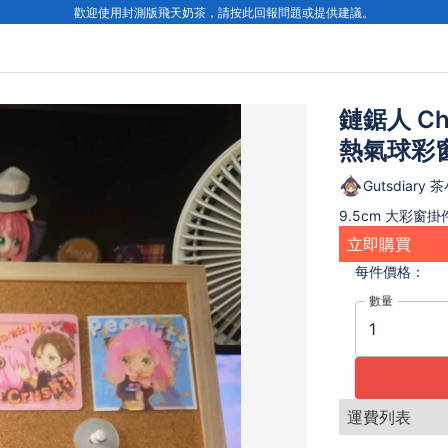
歡迎使用封測版飛天奶茶，請按此回報問題或提供建議。
鏈鋸人 Cha
熱氣球彩
Gutsdiary 
9.5cm 大彩窗掛
立即購買
每件
價格：
數量
運費列表