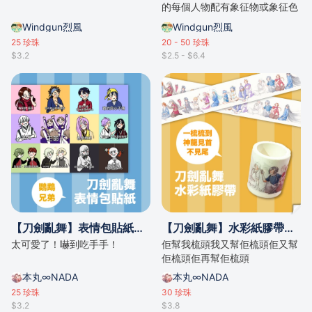
的每個人物配有象征物或象征色
等配件。
Windgun烈風
Windgun烈風
25
珍珠
20 - 50
珍珠
$3.2
$2.5 - $6.4
【刀劍亂舞】表情包貼紙「鸚鵡兄弟表情包」/by .da
【刀劍亂舞】水彩紙膠帶「一梳梳到神龍見首不見尾」/by .da
太可愛了！嚇到吃手手！
佢幫我梳頭我又幫佢梳頭佢又幫
佢梳頭佢再幫佢梳頭
本丸∞NADA
本丸∞NADA
25
珍珠
30
珍珠
$3.2
$3.8