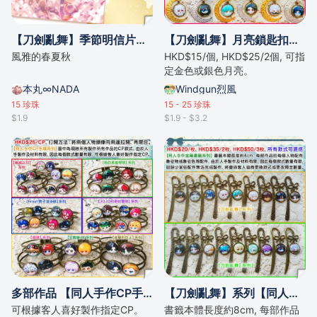
【刀劍亂舞】季節明信片（歌仙中心）/by奈つき
【刀劍亂舞】月亮鎖匙扣系列
風雅的春夏秋
HKD$15/個, HKD$25/2個, 可指
定金色或銀色月亮。
本丸∞NADA
Windgun烈風
15
珍珠
15 - 25
珍珠
$1.9
$1.9 - $3.2
多部作品 【同人手作CP手環系列】
【刀劍亂舞】系列【同人手作金屬書籤系列】
可根據客人喜好製作指定CP。
書籤本體長度約8cm, 每部作品