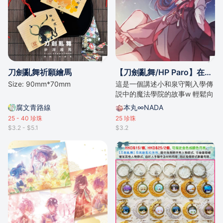
刀劍亂舞祈願繪馬
【刀劍亂舞/HP Paro】在霍格華兹相遇時（小和泉守中心）/by奈つき
Size: 90mm*70mm
這是一個講述小和泉守剛入學傳
説中的魔法學院的故事w 輕鬆向
腐文青路線
本丸∞NADA
25 - 40
珍珠
25
珍珠
$3.2 - $5.1
$3.2