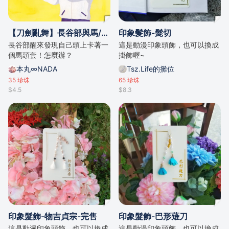
【刀劍亂舞】長谷部與馬/by .da
印象髮飾-髭切
長谷部醒來發現自己頭上卡著一
這是動漫印象頭飾，也可以換成
個馬頭套！怎麼辦？
掛飾喔~
本丸∞NADA
Tsz.Life的攤位
35
珍珠
65
珍珠
$4.5
$8.3
印象髮飾-物吉貞宗-完售
印象髮飾-巴形薙刀
這是動漫印象頭飾，也可以換成
這是動漫印象頭飾，也可以換成