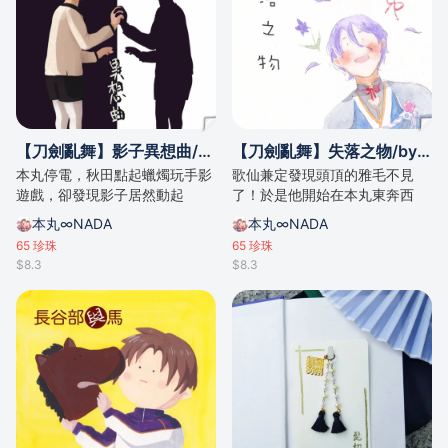
【刀劍亂舞】影子異想曲/by .da
【刀劍亂舞】失落之物/by .da
本丸停電，秋田點起蠟燭玩手影
歌仙兼定發現頭頂的雅毛不見
遊戲，卻發現影子居然動起
了！於是他開始在本丸東奔西
來⋯⋯？
跑，尋找他的失落之物⋯⋯
本丸∞NADA
本丸∞NADA
65
珍珠
65
珍珠
$8.3
$8.3