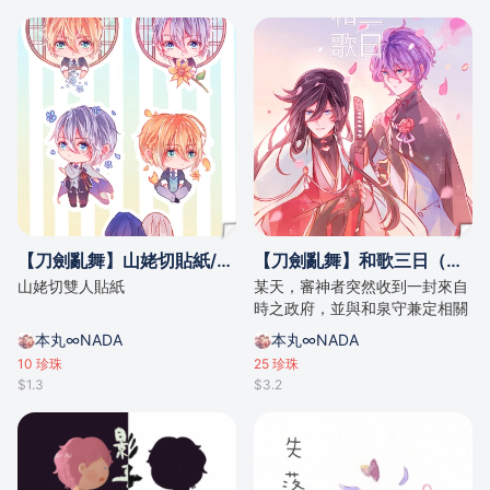
【刀劍亂舞】山姥切貼紙/by 奈つき
【刀劍亂舞】和歌三日（雙兼定）/by奈つき
山姥切雙人貼紙
某天，審神者突然收到一封來自
時之政府，並與和泉守兼定相關
的信件，信中的內容到底是…？
本丸∞NADA
本丸∞NADA
10
珍珠
25
珍珠
$1.3
$3.2