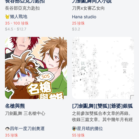
長谷部亞克力匙扣
刀劍亂舞同人小說
長谷部亞克力匙扣
刀男x女審乙女向
懶人戰地
Hana studio
35 - 100
珍珠
25
珍珠
$4.5 - $12.7
$3.2
名槍與熊
[刀劍亂舞][雙狐][爺婆]銀狐
刀劍亂舞 三名槍中心
之前參加雙狐合本文章的再錄。
收錄三篇文章。其中幾年月有經
擴寫，爺婆主。 雙狐爺婆比例約
四年一度刀劍奧運
星月晴的攤位
為７：３左右。（含不明確描
35
珍珠
55
珍珠
寫。 A5，約24000字左右。