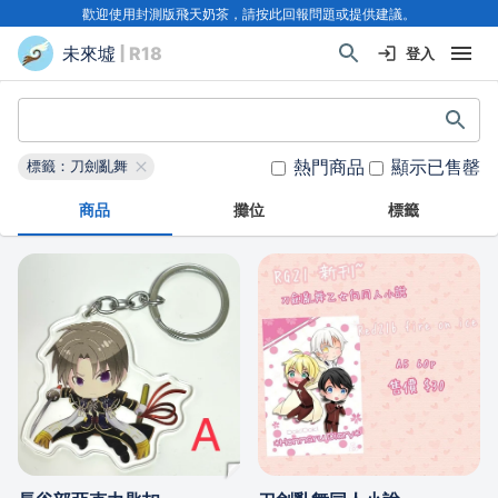
歡迎使用封測版飛天奶茶，請按此回報問題或提供建議。
未來墟
| R18
登入
熱門商品
顯示已售罄
標籤：刀劍亂舞
商品
攤位
標籤