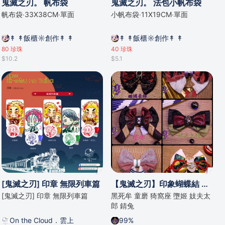
鬼滅之刃。 帆布袋
鬼滅之刃。 法包小帆布袋
帆布袋‧33X38CM‧單面
小帆布袋‧11X19CM‧單面
↟ ↟飯櫃☼創作↟ ↟
↟ ↟飯櫃☼創作↟ ↟
80
珍珠
40
珍珠
$10.2
$5.1
[鬼滅之刃] 印章 無限列車篇
【鬼滅之刃】印象蝴蝶結 上弦之鬼+錆兔
[鬼滅之刃] 印章 無限列車篇
黑死牟 童磨 猗窩座 墮姬 妓夫太
郎 錆兔
On the Cloud．雲上
99%