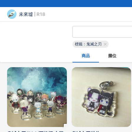
未來墟
| R18
標籤：鬼滅之刃
商品
攤位