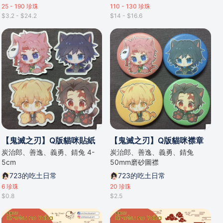
25 - 190
珍珠
110 - 130
珍珠
$3.2 - $24.2
$14 - $16.6
【鬼滅之刃】Q版貓咪貼紙
【鬼滅之刃】Q版貓咪襟章
炭治郎、善逸、義勇、錆兔 4-
炭治郎、善逸、義勇、錆兔
5cm
50mm磨砂圖襟
723的吃土日常
723的吃土日常
6
珍珠
20
珍珠
$0.8
$2.5