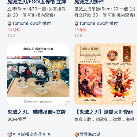
鬼滅之刃/FGO/五條悟 立牌
鬼滅之刃掛件
立牌(6cm) $30一個 (另有掛件
鬼滅之刃吊飾(6cm) 20 一個 (另
款 20一個 可到攤內查看)
有立牌款 30一個 可到攤內查看)
Tomomi_owo的攤位
Tomomi_owo的攤位
30
珍珠
20
珍珠
$3.8
$2.5
鬼滅之刃。 喵喵吊飾+立牌
【鬼滅之刃】煉獄大哥套組
8CM‧雙面
煉獄立牌，鎖匙扣，襟章，海報
↟ ↟飯櫃☼創作↟ ↟
骷髏海の獄