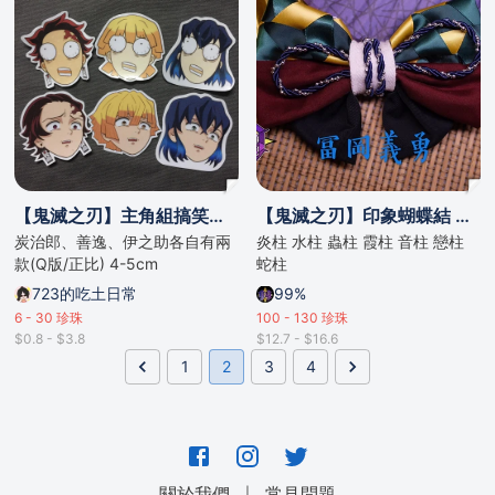
【鬼滅之刃】主角組搞笑貼紙
【鬼滅之刃】印象蝴蝶結 柱系列
炭治郎、善逸、伊之助各自有兩
炎柱 水柱 蟲柱 霞柱 音柱 戀柱
款(Q版/正比) 4-5cm
蛇柱
723的吃土日常
99%
6 - 30
珍珠
100 - 130
珍珠
$0.8 - $3.8
$12.7 - $16.6
1
2
3
4
｜
關於我們
常見問題