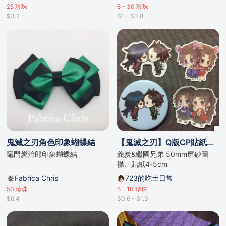
25
珍珠
8 - 30
珍珠
$3.2
$1 - $3.8
鬼滅之刃角色印象蝴蝶結
【鬼滅之刃】Q版CP貼紙襟章
竈門炭治郎印象蝴蝶結
義炭&繼國兄弟 50mm磨砂圖
襟、貼紙4-5cm
Fabrica Chris
723的吃土日常
50
珍珠
5 - 10
珍珠
$6.4
$0.6 - $1.3