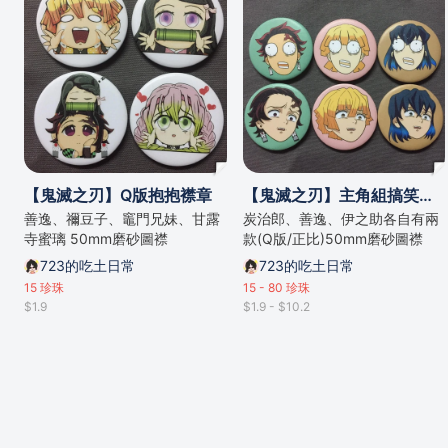
【鬼滅之刃】Q版抱抱襟章
【鬼滅之刃】主角組搞笑襟章
善逸、禰豆子、竈門兄妹、甘露
炭治郎、善逸、伊之助各自有兩
寺蜜璃 50mm磨砂圖襟
款(Q版/正比)50mm磨砂圖襟
723的吃土日常
723的吃土日常
15
珍珠
15 - 80
珍珠
$1.9
$1.9 - $10.2