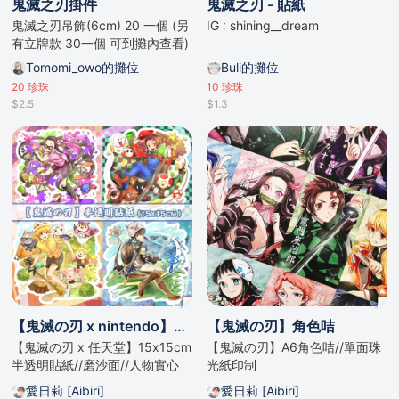
鬼滅之刃掛件
鬼滅之刃 - 貼紙
鬼滅之刃吊飾(6cm) 20 一個 (另
IG : shining__dream
有立牌款 30一個 可到攤內查看)
Tomomi_owo的攤位
Buli的攤位
20
珍珠
10
珍珠
$2.5
$1.3
【鬼滅の刃 x nintendo】半透明貼紙 (15x15cm)
【鬼滅の刃】角色咭
【鬼滅の刃 x 任天堂】15x15cm
【鬼滅の刃】A6角色咭//單面珠
半透明貼紙//磨沙面//人物實心
光紙印制
+背景半透明+邊緣透明//
愛日莉 [Aibiri]
愛日莉 [Aibiri]