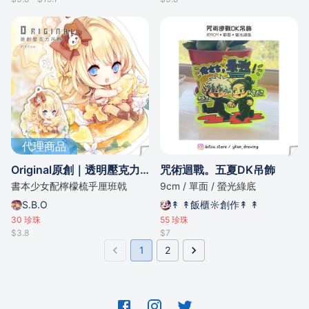
代理商品
Original原創｜透明壓克力吊飾-1
咒術迴戰。五夏DK吊飾
書本少女配檸檬梳乎厘班戟
9cm / 單面 / 螢光綠底
S.B.O
↟ ↟飯櫃☼創作↟ ↟
30
珍珠
55
珍珠
$3.8
$7
1
2