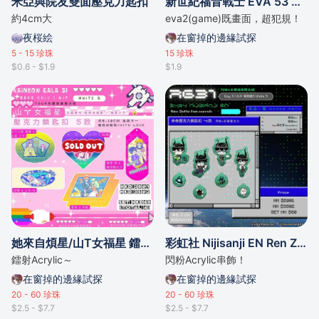
米亞與院友雙面壓克力匙扣
新世紀福音戰士 EVA 53 渚薰 真嗣 吊飾
約4cm大
eva2(game)既畫面，超犯規！
夜桜絵
在窗掉的邊緣試探
5 - 15
珍珠
15
珍珠
$0.6 - $1.9
$1.9
她來自煩星/山T女福星 鐳射吊飾
彩虹社 Nijisanji EN Ren Zotto 串飾
鐳射Acrylic～
閃粉Acrylic串飾！
在窗掉的邊緣試探
在窗掉的邊緣試探
20 - 60
珍珠
20 - 60
珍珠
$2.5 - $7.7
$2.5 - $7.7