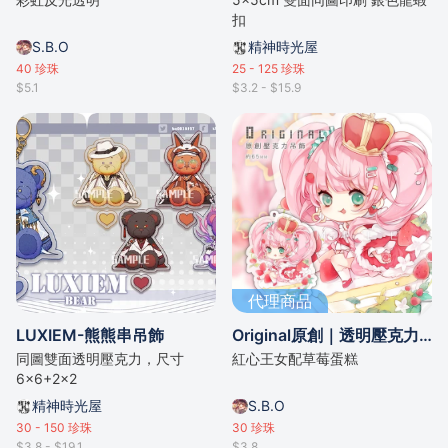
扣
S.B.O
精神時光屋
40
珍珠
25 - 125
珍珠
$5.1
$3.2 - $15.9
代理商品
LUXIEM-熊熊串吊飾
Original原創｜透明壓克力吊飾-2
同圖雙面透明壓克力，尺寸
紅心王女配草莓蛋糕
6×6+2×2
精神時光屋
S.B.O
30 - 150
珍珠
30
珍珠
$3.8 - $19.1
$3.8