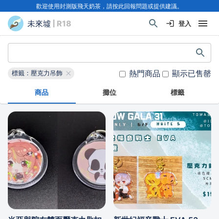
歡迎使用封測版飛天奶茶，請按此回報問題或提供建議。
未來墟
| R18
登入
熱門商品
顯示已售罄
標籤：壓克力吊飾
商品
攤位
標籤