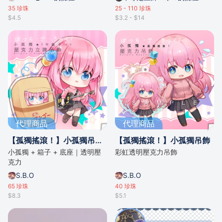
35
珍珠
25 - 110
珍珠
$4.5
$3.2 - $14
代理商品
代理商品
【孤獨搖滾！】小孤獨吊飾立牌
【孤獨搖滾！】小孤獨吊飾
小孤獨 + 箱子 + 底座｜透明壓
彩虹透明壓克力吊飾
克力
S.B.O
S.B.O
65
珍珠
40
珍珠
$8.3
$5.1