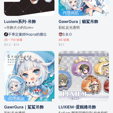
代理商品
Luxiem系列-吊飾
GawrGura｜貓鯊吊飾
=吊飾大小約5cm=
彩虹反光透明
不專定畫師Nopra的攤位
S.B.O
25 - 110
珍珠
40
珍珠
$3.2 - $14
$5.1
代理商品
GawrGura｜鯊鯊吊飾
LUXIEM-蛋糕捲吊飾
彩虹反光透明
5x5cm 雙面同圖印刷 銀色龍蝦