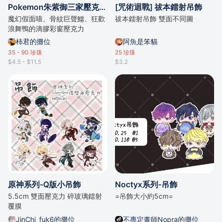
Pokemon朱紫御三家壓克力掛件
[咒術迴戰] 祓本鐳射吊飾
魔幻假面喵、骨紋巨聲鱷、狂歡
祓本鐳射吊飾 雙面不同圖
浪舞鴨的滴膠彩窗壓克力
柿君的攤位
阿魚是笨貓
35 - 90
珍珠
25
珍珠
$4.5 - $11.5
$3.2
原神系列-Q版小吊飾
Noctyx系列-吊飾
5.5cm 雙面壓克力 碎玻璃鐳射
=吊飾大小約5cm=
覆膜
JinChi_fuk6的攤位
不專定畫師Nopra的攤位