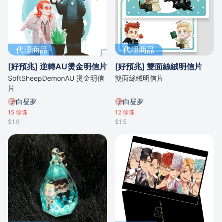
代理商品
代理商品
[好預兆] 逆轉AU燙金明信片
[好預兆] 雙面絲絨明信片
SoftSheepDemonAU 燙金明信
雙面絲絨明信片
片
白昼夢
白昼夢
15
珍珠
12
珍珠
$1.9
$1.5