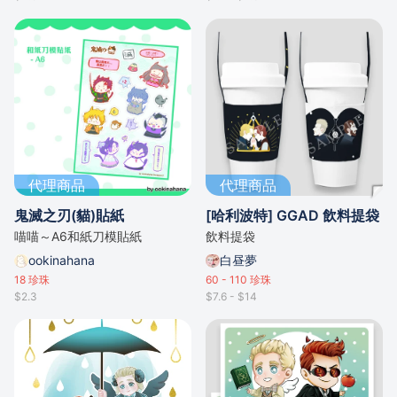
代理商品
代理商品
鬼滅之刃(貓)貼紙
[哈利波特] GGAD 飲料提袋
喵喵～A6和紙刀模貼紙
飲料提袋
ookinahana
白昼夢
18
珍珠
60 - 110
珍珠
$2.3
$7.6 - $14