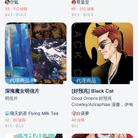
空氣
尊葉堂
32 - 112
珍珠
65 - 210
珍珠
$4.1 - $14.3
$8.3 - $26.8
代理商品
代理商品
深海魔女明信片
[好預兆] Black Cat
明信片
Good Omens 好預兆
Crowley/Aziraphlae 漫畫，伊甸
之蛇惡魔Crowley長出貓耳跟貓
飛天奶茶 Flying Milk Tea
白昼夢
尾
12 - 20
珍珠
40
珍珠
$1.5 - $2.5
$5.1