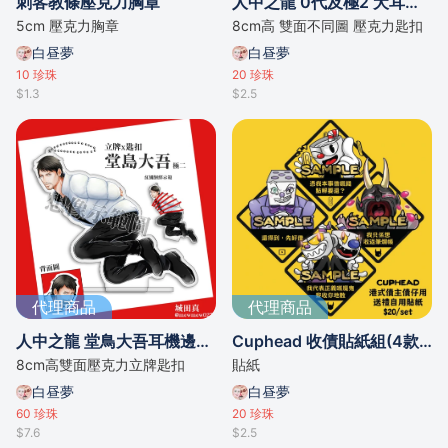
刺客教條壓克力胸章
人中之龍 0代及極2 犬耳雙面壓克力匙扣
5cm 壓克力胸章
8cm高 雙面不同圖 壓克力匙扣
白昼夢
白昼夢
10
珍珠
20
珍珠
$1.3
$2.5
代理商品
代理商品
人中之龍 堂鳥大吾耳機邊捆綁 雙面壓克力立牌匙扣
Cuphead 收債貼紙組(4款1組)
8cm高雙面壓克力立牌匙扣
貼紙
白昼夢
白昼夢
60
珍珠
20
珍珠
$7.6
$2.5