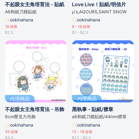
不起眼女主角培育法 - 貼紙
Love Live！貼紙/明信片
A6和紙刀模貼紙
μ’s,AQOURS,SAINT SNOW
ookinahana
ookinahana
18
珍珠
8 - 18
珍珠
$2.3
$1 - $2.3
代理商品
代理商品
不起眼女主角培育法 - 吊飾
黑執事 - 貼紙/襟章
6cm壓克力吊飾
a6和紙刀模貼紙/44mm襟章
ookinahana
ookinahana
35
珍珠
13 - 18
珍珠
$4.5
$1.7 - $2.3