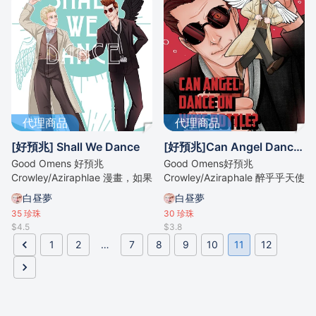
代理商品
代理商品
[好預兆] Shall We Dance
[好預兆]Can Angel Dance on Wine Bottle?
Good Omens 好預兆
Good Omens好預兆
Crowley/Aziraphlae 漫畫，如果
Crowley/Aziraphale 醉乎乎天使
兩人去學華爾茲
跳舞
白昼夢
白昼夢
35
珍珠
30
珍珠
$4.5
$3.8
1
2
…
7
8
9
10
11
12