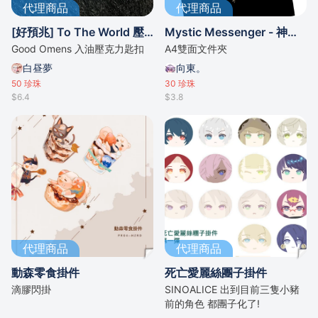
代理商品
代理商品
[好預兆] To The World 壓克力入油吊飾
Mystic Messenger - 神秘信使- 文件夾
Good Omens 入油壓克力匙扣
A4雙面文件夾
白昼夢
向東。
50
珍珠
30
珍珠
$6.4
$3.8
代理商品
代理商品
動森零食掛件
死亡愛麗絲團子掛件
滴膠閃掛
SINOALICE 出到目前三隻小豬
前的角色 都團子化了!