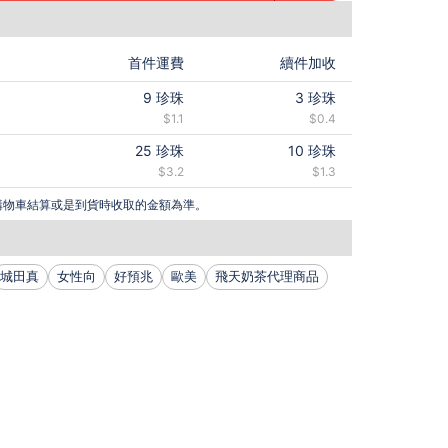
首件運費
續件加收
9
珍珠
3
珍珠
$1.1
$0.4
25
珍珠
10
珍珠
$3.2
$1.3
購物車結算或是到貨時收取的金額為準。
城田真
女性向
好預兆
歐美
飛天奶茶代理商品