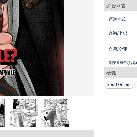
運費列表
運送方式
香港
/
平郵
台灣
/
空運
實際運費金額以
標籤
Good Omens