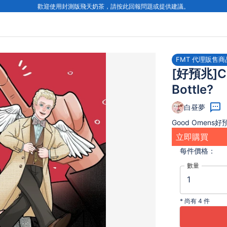
歡迎使用封測版飛天奶茶，請按此回報問題或提供建議。
FMT 代理販售商
[好預兆]Ca
Bottle?
白昼夢
Good Omens好預
立即購買
每件
價格：
數量
*
尚有 4 件