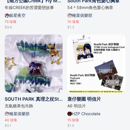
【南方公園Creek】Fly Me To the Moon【不正的世界】
South Park角色愛心胸章
年操CREEK的苦澀愛戀故事
54＊58mm角色愛心胸章
銀星夜空
種菜俱樂部
75
珍珠
10
珍珠
$9.6
$1.3
SOUTH PARK 真理之杖Style 糖果包
衰仔樂園 明信片
充氣糖果包吊飾
A6 明信片
種菜俱樂部
HZP Chocolate
40
珍珠
15
珍珠
$5.1
$1.9