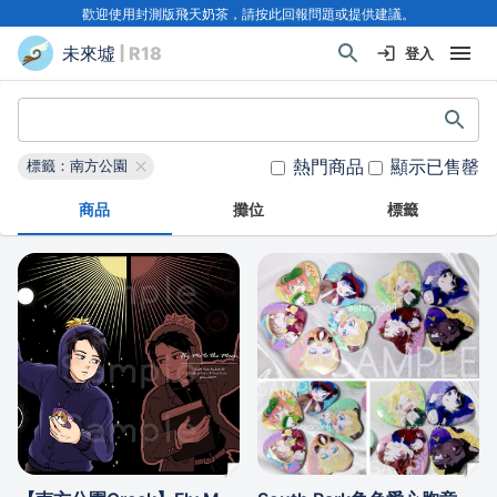
歡迎使用封測版飛天奶茶，請按此回報問題或提供建議。
未來墟
| R18
登入
熱門商品
顯示已售罄
標籤：南方公園
商品
攤位
標籤