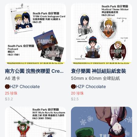
南方公園 浣熊俠聯盟 Creek IG風透卡
衰仔樂園 神話組貼紙套裝
A6 透卡
50mm x 60mm 全啤貼紙
HZP Chocolate
HZP Chocolate
25
珍珠
20
珍珠
$3.2
$2.5