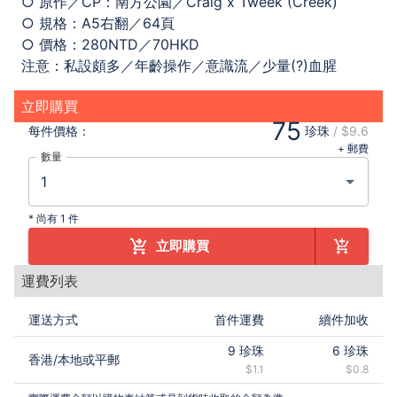
○ 原作／CP：南方公園／Craig x Tweek (Creek)
○ 規格：A5右翻／64頁
○ 價格：280NTD／70HKD
注意：私設頗多／年齡操作／意識流／少量(?)血腥
立即購買
75
每件
價格：
珍珠
/
$9.6
+ 郵費
數量
*
尚有 1 件
立即購買
運費列表
運送方式
首件運費
續件加收
9
珍珠
6
珍珠
香港
/
本地或平郵
$1.1
$0.8