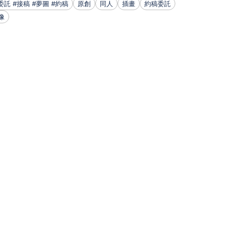
委託 #接稿 #夢圖 #約稿
原創
同人
插畫
約稿委託
像