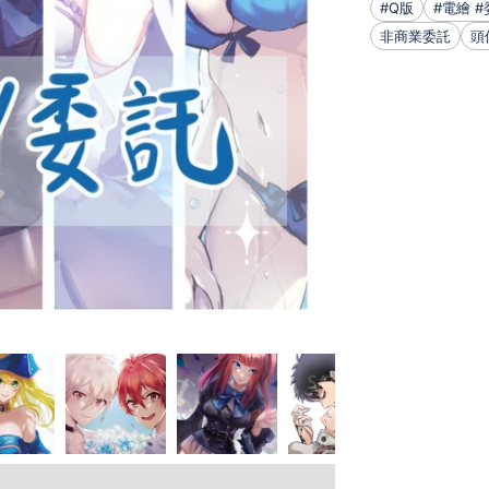
#Q版
#電繪 #
非商業委託
頭