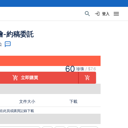
登入
繪-約稿委託
位
60
珍珠
/
$7.6
立即購買
文件大小
下載
在此頁或購買記錄下載