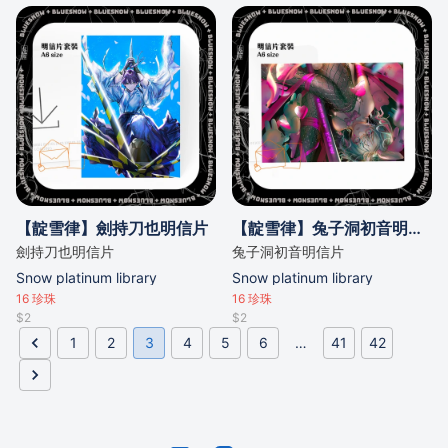
可愛的造型，瞬間吸引目光！ –
**耐用材質**：高品質材料，耐
磨耐用，陪伴你每一天。 – **多
用途**：不僅可作鎖匙扣，還能
用作包包裝飾，隨心搭配！ 讓可
愛萌粒陪伴你，為生活增添一抹
亮色！立即擁有，開始你的萌趣
之旅！🛍️💖 #萌粒吊飾 #鎖匙扣
#可愛配飾 #生活小物 #時尚裝
飾
【靛雪律】劍持刀也明信片
【靛雪律】兔子洞初音明信片
劍持刀也明信片
兔子洞初音明信片
Snow platinum library
Snow platinum library
16
珍珠
16
珍珠
$2
$2
1
2
3
4
5
6
…
41
42