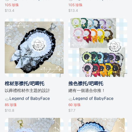
105
珍珠
105
珍珠
$13.4
$13.4
棺材形襟托/吧唧托
推色襟托/吧唧托
以葬禮棺材作主題的設計
總有一個適合你推！
Legend of BabyFace
Legend of BabyFace
85
珍珠
60
珍珠
$10.8
$7.7