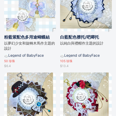
粉藍紫配色多用途蝴蝶結
白藍配色襟托/吧唧托
以夢幻少女和旋轉木馬作主題的
以純白與禮帽作主題的設計
設計
Legend of BabyFace
Legend of BabyFace
50
珍珠
105
珍珠
$6.4
$13.4