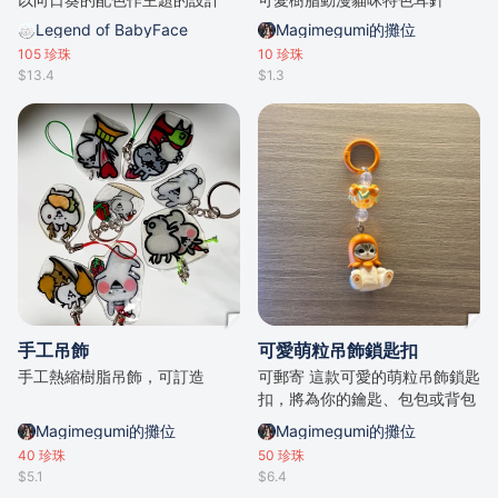
Legend of BabyFace
Magimegumi的攤位
105
珍珠
10
珍珠
$13.4
$1.3
手工吊飾
可愛萌粒吊飾鎖匙扣
手工熱縮樹脂吊飾，可訂造
可郵寄 這款可愛的萌粒吊飾鎖匙
扣，將為你的鑰匙、包包或背包
增添一份獨特的風格！無論是日
Magimegumi的攤位
Magimegumi的攤位
常使用還是作為禮物，都是完美
40
珍珠
50
珍珠
的選擇！🎀✨ **產品特點**： –
$5.1
$6.4
**超萌設計**：每個吊飾都擁有