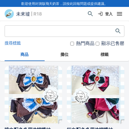
歡迎使用封測版飛天奶茶，請按此回報問題或提供建議。
未來墟
| R18
登入
熱門商品
顯示已售罄
搜尋標籤
商品
攤位
標籤