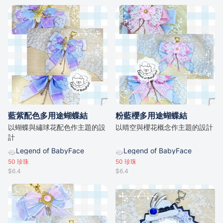
藍紫配色多用途蝴蝶結
粉藍櫻多用途蝴蝶結
以蝴蝶與繡球花配色作主題的設
以晴空與櫻花概念作主題的設計
計
Legend of BabyFace
Legend of BabyFace
50
珍珠
50
珍珠
$6.4
$6.4