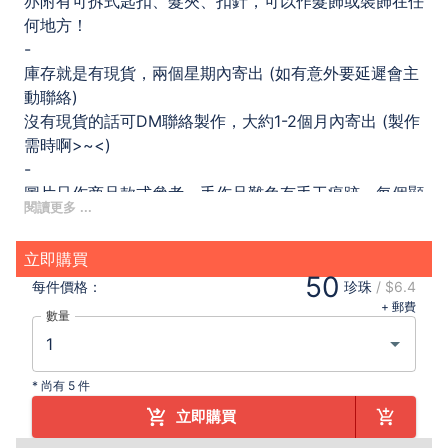
亦附有可拆式匙扣、髮夾、扣針，可以作髮飾或裝飾在任
何地方！
-
庫存就是有現貨，兩個星期內寄出 (如有意外要延遲會主
動聯絡)
沒有現貨的話可DM聯絡製作，大約1-2個月內寄出 (製作
需時啊>~<)
-
圖片只作商品款式參考，手作品難免有手工痕跡，每個顯
示器的顏色均有不同難免會有色差，
印花絲帶圖樣為隨機，如有更換將不作另行通知，
立即購買
尺寸只作參考之用，實際的尺寸可能因量度方法而有些微
50
每件
價格：
珍珠
/
$6.4
差異，
+ 郵費
如對圖樣一致有要求者，請先另行查詢店主或直接於實體
數量
同人攤位選購。
下單即視同默認備註有關事項。恕不接受就已備註事項所
要求的無理退款或退貨。
*
尚有 5 件
-
立即購買
原創設計，手工製作，請勿抄襲及轉載。