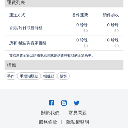
運費列表
IG： @legend_of_babyface
https://www.instagram.com/legend_of_babyface
運送方式
首件運費
續件加收
0
珍珠
0
珍珠
香港
/
到付或智能櫃
$0
$0
0
珍珠
0
珍珠
所有地區
/
與賣家聯絡
$0
$0
實際運費金額以購物車結算或是到貨時收取的金額為準。
標籤
手作
手燈蝴蝶結
蝴蝶結
髮飾
｜
關於我們
常見問題
｜
服務條款
隱私權聲明