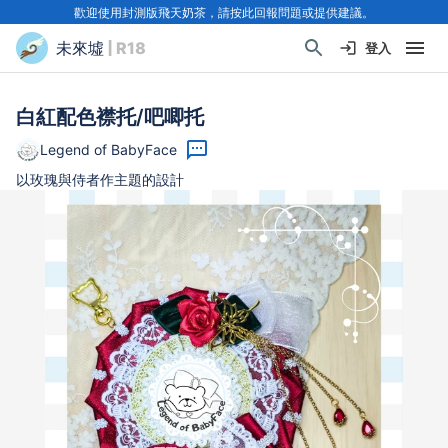
歡迎使用封測版飛天奶茶，請按此回報問題或提供建議。
未來墟
| R18
登入
白紅配色襟托/吧唧托
Legend of BabyFace
以玫瑰與侍者作主題的設計