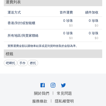
https://www.instagram.com/legend_of_babyface
運費列表
運送方式
首件運費
續件加收
0
珍珠
0
珍珠
香港
/
到付或智能櫃
$0
$0
0
珍珠
0
珍珠
所有地區
/
與賣家聯絡
$0
$0
實際運費金額以購物車結算或是到貨時收取的金額為準。
標籤
吧唧托
手作
襟托
｜
關於我們
常見問題
｜
服務條款
隱私權聲明