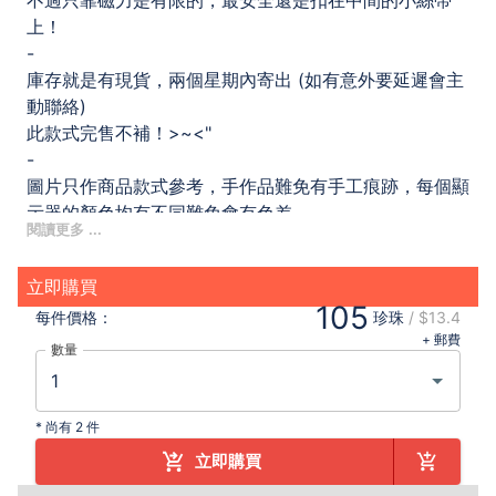
不過只靠磁力是有限的，最安全還是扣在中間的小絲帶
上！
-
庫存就是有現貨，兩個星期內寄出 (如有意外要延遲會主
動聯絡)
此款式完售不補！>~<"
-
圖片只作商品款式參考，手作品難免有手工痕跡，每個顯
示器的顏色均有不同難免會有色差，
印花絲帶圖樣為隨機，如有更換將不作另行通知，
尺寸只作參考之用，實際的尺寸可能因量度方法而有些微
立即購買
差異，
105
如對圖樣一致有要求者，請先另行查詢店主或直接於實體
每件
價格：
珍珠
/
$13.4
+ 郵費
同人攤位選購。
數量
下單即視同默認備註有關事項。恕不接受就已備註事項所
要求的無理退款或退貨。
-
*
尚有 2 件
原創設計，手工製作，請勿抄襲及轉載。
立即購買
IG： @legend_of_babyface