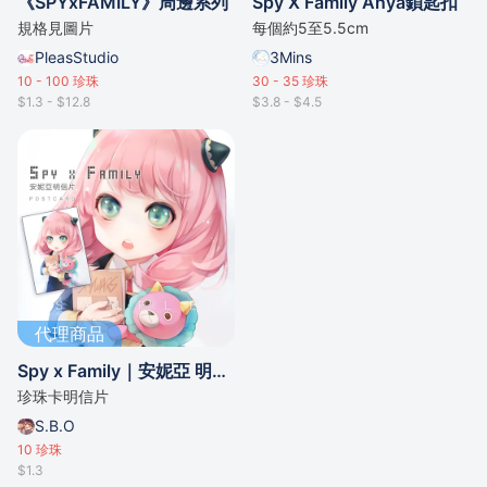
《SPYxFAMILY》周邊系列
Spy X Family Anya鎖匙扣
規格見圖片
每個約5至5.5cm
PleasStudio
3Mins
10 - 100
珍珠
30 - 35
珍珠
$1.3 - $12.8
$3.8 - $4.5
代理商品
Spy x Family｜安妮亞 明信片
珍珠卡明信片
S.B.O
10
珍珠
$1.3