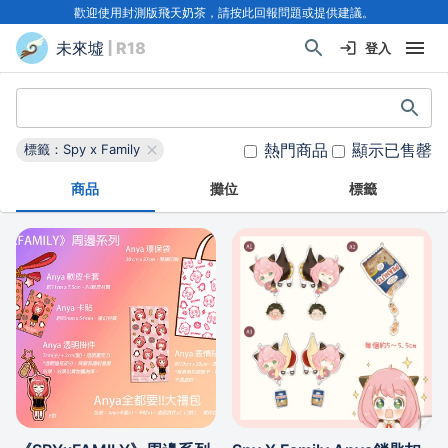
歡迎使用封測版飛天奶茶，請按此回報問題或提供建議。
未來墟
| R18
登入
熱門商品
顯示已售罄
標籤：Spy x Family
商品
攤位
標籤