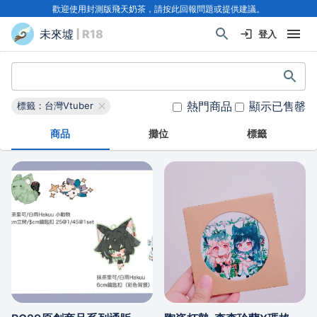
歡迎使用封測版飛天奶茶，請按此回報問題或提供建議。
未來墟
| R18
登入
熱門商品
顯示已售罄
標籤：台灣Vtuber
商品
攤位
標籤