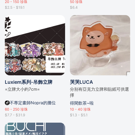
20 - 150
珍珠
50
珍珠
$2.5 - $19.1
$6.4
Luxiem系列-吊飾立牌
哭哭LUCA
=立牌大小約7cm=
分别有亞克力立牌和貼紙可供選
擇
不專定畫師Nopra的攤位
得閑飲茶~啦
60 - 250
珍珠
10 - 40
珍珠
$7.7 - $31.9
$1.3 - $5.1