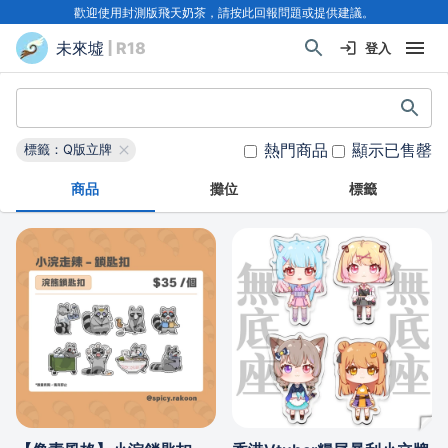
歡迎使用封測版飛天奶茶，請按此回報問題或提供建議。
未來墟
| R18
登入
熱門商品
顯示已售罄
標籤：Q版立牌
商品
攤位
標籤