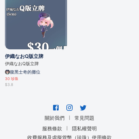
伊織なおQ版立牌
伊織なおQ版立牌
腹黑士奇的攤位
30
珍珠
$3.8
｜
關於我們
常見問題
｜
服務條款
隱私權聲明
收費服務及虛擬貨幣（珍珠）使用條款