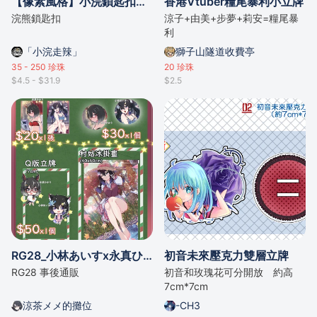
【像素風格】小浣鎖匙扣【情侶飾物】【原創】
香港Vtuber糧尾暴利小立牌
浣熊鎖匙扣
涼子+由美+步夢+莉安=糧尾暴
利
「小浣走辣」
獅子山隧道收費亭
35 - 250
珍珠
20
珍珠
$4.5 - $31.9
$2.5
RG28_小林あいすx永真ひかり
初音未來壓克力雙層立牌
RG28 事後通販
初音和玫瑰花可分開放 約高
7cm*7cm
涼茶メメ的攤位
-CH3