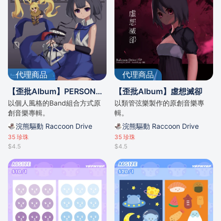
代理商品
代理商品
【歪批Album】PERSONAL REASON
【歪批Album】虛想滅卻
以個人風格的Band組合方式原
以類管弦樂製作的原創音樂專
創音樂專輯。
輯。
浣熊驅動 Raccoon Drive
浣熊驅動 Raccoon Drive
35
珍珠
35
珍珠
$4.5
$4.5