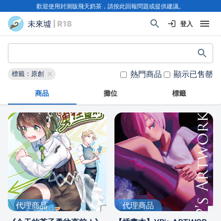
歡迎使用封測版飛天奶茶，請按此回報問題或提供建議。
未來墟
| R18
登入
熱門商品
顯示已售罄
標籤：原創
商品
攤位
標籤
代理商品
代理商品