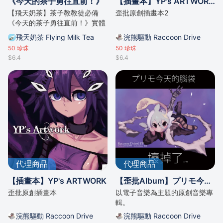
《今天的茶子勇往直前！》
【插畫本】YP's ARTWORK 2
【飛天奶茶】茶子教教徒必備
歪批原創插畫本2
《今天的茶子勇往直前！》實體
本
飛天奶茶 Flying Milk Tea
浣熊驅動 Raccoon Drive
50
珍珠
50
珍珠
$6.4
$6.4
代理商品
代理商品
【插畫本】YP's ARTWORK
【歪批Album】プリモ今天的腦袋壞掉了
歪批原創插畫本
以電子音樂為主題的原創音樂專
輯。
浣熊驅動 Raccoon Drive
浣熊驅動 Raccoon Drive