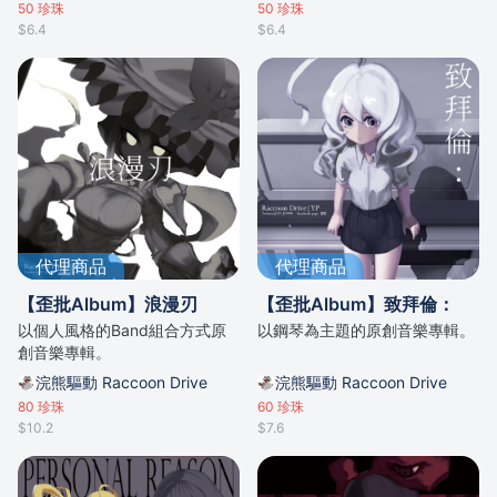
50
珍珠
50
珍珠
$6.4
$6.4
代理商品
代理商品
【歪批Album】浪漫刃
【歪批Album】致拜倫：
以個人風格的Band組合方式原
以鋼琴為主題的原創音樂專輯。
創音樂專輯。
浣熊驅動 Raccoon Drive
浣熊驅動 Raccoon Drive
80
珍珠
60
珍珠
$10.2
$7.6