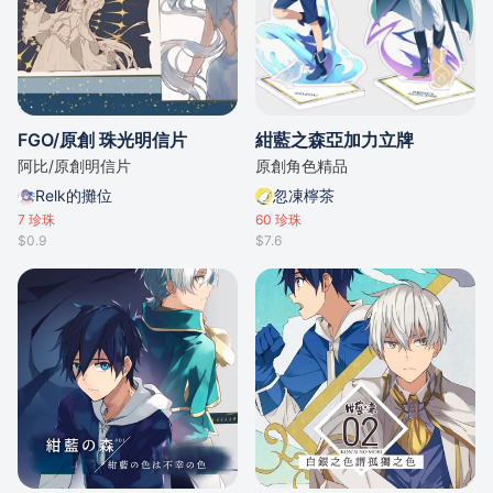
FGO/原創 珠光明信片
紺藍之森亞加力立牌
阿比/原創明信片
原創角色精品
Relk的攤位
忽凍檸茶
7
珍珠
60
珍珠
$0.9
$7.6