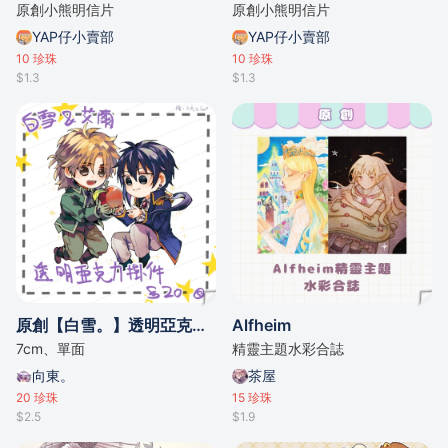
原創小熊明信片
原創小熊明信片
YAP仔小賣部
YAP仔小賣部
10
珍珠
10
珍珠
$1.3
$1.3
原創【白雪。】透明亞克力掛件
Alfheim
7cm、單面
精靈主題水彩合誌
向東。
茶屋
20
珍珠
15
珍珠
$2.5
$1.9