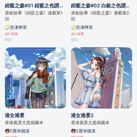
紺藍之森#01 紺藍之色謂不幸之色
紺藍之森#02 白銀之色謂孤獨之色
原創故事《紺藍之森》連載第1
原創故事《紺藍之森》連載第2
回
回
忽凍檸茶
忽凍檸茶
40
珍珠
40
珍珠
$5.1
$5.1
港女港景
港女港景2
香港風景主題插圖本
香港風景主題插圖本
5厘米鐵道
5厘米鐵道