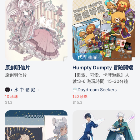
代理商品
原創明信片
Humpty Dumpty 冒險開端
原創明信片
【刺激、可愛、卡牌遊戲】人
數:3-6 遊玩時間: 15-30分鐘
+ 水 中 箱 庭 +
Daydream Seekers
10
珍珠
120
珍珠
$1.3
$15.3