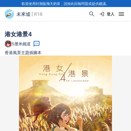
歡迎使用封測版飛天奶茶，請按此回報問題或提供建議。
未來墟
| R18
登入
港女港景4
5厘米鐵道
香港風景主題插圖本