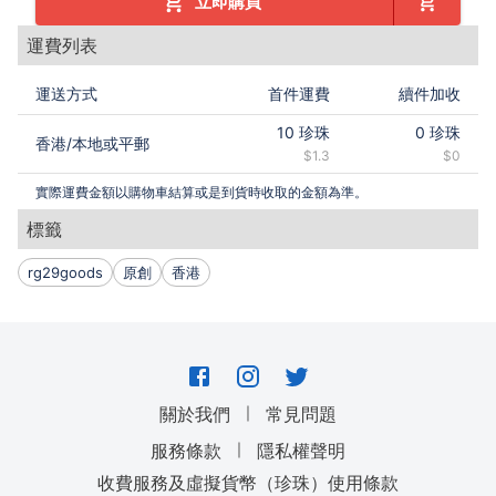
立即購買
運費列表
運送方式
首件運費
續件加收
10
珍珠
0
珍珠
香港
/
本地或平郵
$1.3
$0
實際運費金額以購物車結算或是到貨時收取的金額為準。
標籤
rg29goods
原創
香港
｜
關於我們
常見問題
｜
服務條款
隱私權聲明
收費服務及虛擬貨幣（珍珠）使用條款