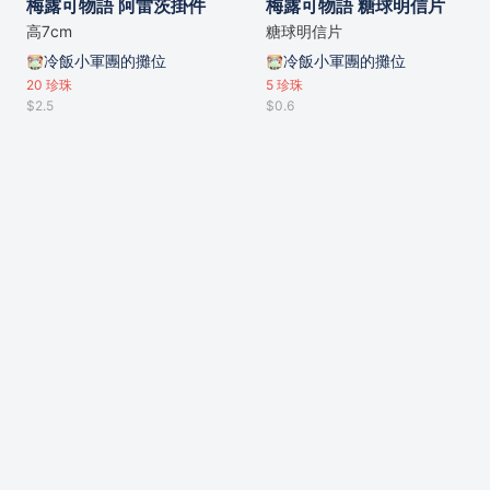
梅露可物語 阿雷茨掛件
梅露可物語 糖球明信片
高7cm
糖球明信片
冷飯小軍團的攤位
冷飯小軍團的攤位
20
珍珠
5
珍珠
$2.5
$0.6