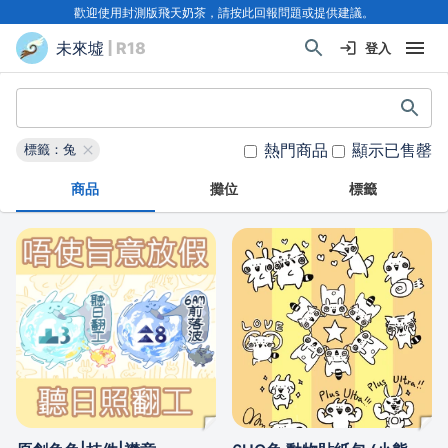
歡迎使用封測版飛天奶茶，請按此回報問題或提供建議。
未來墟
| R18
登入
熱門商品
顯示已售罄
標籤：兔
商品
攤位
標籤