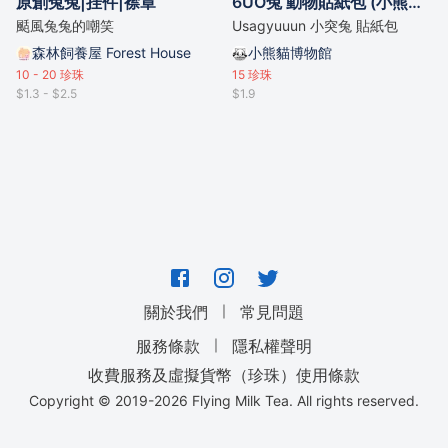
原創兔兔|挂件|襟章
6UO兔 動物貼紙包 (小熊貓 狐狸 我的英雄學院)
颳風兔兔的嘲笑
Usagyuuun 小突兔 貼紙包
森林飼養屋 Forest House
小熊貓博物館
10 - 20
珍珠
15
珍珠
$1.3 - $2.5
$1.9
｜
關於我們
常見問題
｜
服務條款
隱私權聲明
收費服務及虛擬貨幣（珍珠）使用條款
Copyright © 2019-
2026
Flying Milk Tea. All rights reserved.