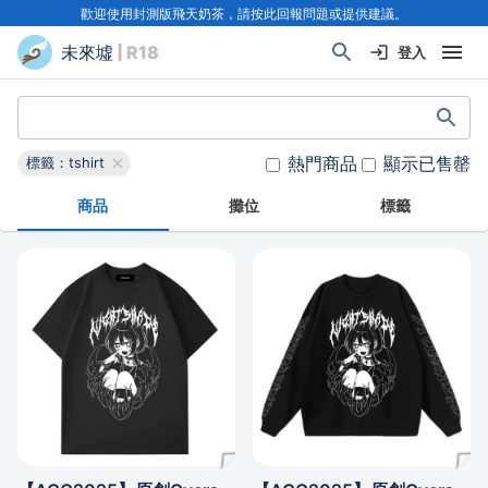
歡迎使用封測版飛天奶茶，請按此回報問題或提供建議。
未來墟
| R18
登入
熱門商品
顯示已售罄
標籤：tshirt
商品
攤位
標籤