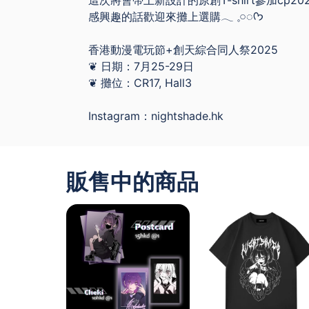
這次將會帶上新設計的原創T-shirt參加cp20
感興趣的話歡迎來攤上選購𓂃 𓈒𓏸◌‬ᡣ𐭩
香港動漫電玩節+創天綜合同人祭2025
❦ 日期：7月25-29日
❦ 攤位：CR17, Hall3
Instagram：nightshade.hk
販售中的商品