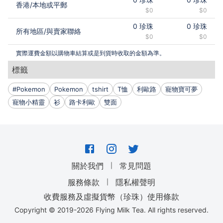
香港
/
本地或平郵
$0
$0
0
珍珠
0
珍珠
所有地區
/
與賣家聯絡
$0
$0
實際運費金額以購物車結算或是到貨時收取的金額為準。
標籤
#Pokemon
Pokemon
tshirt
T恤
利歐路
寵物寶可夢
寵物小精靈
衫
路卡利歐
雙面
｜
關於我們
常見問題
｜
服務條款
隱私權聲明
收費服務及虛擬貨幣（珍珠）使用條款
Copyright © 2019-
2026
Flying Milk Tea. All rights reserved.