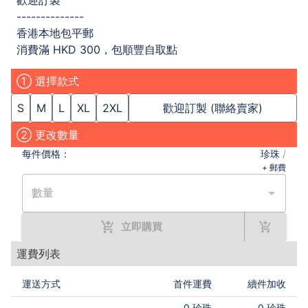
歡迎訂製
--------------
香港本地包平郵
消費滿 HKD 300，包順豐自取點
① 選擇款式
S
M
L
XL
2XL
歡迎訂製 (聯絡賣家)
② 更改數量
每件
價格：
珍珠
/
+ 郵費
數量
立即購買
運費列表
運送方式
首件運費
續件加收
0
珍珠
0
珍珠