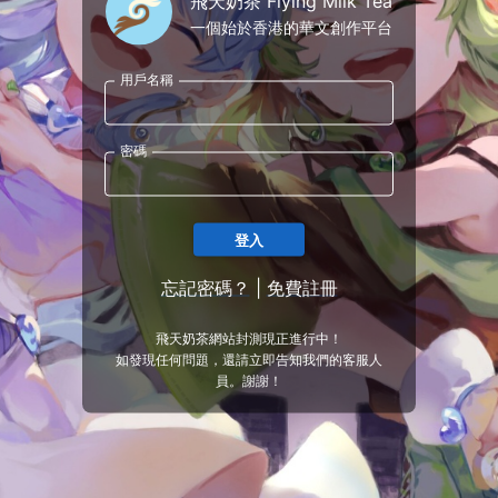
飛天奶茶 Flying Milk Tea
一個始於香港的華文創作平台
用戶名稱
密碼
登入
忘記密碼？
|
免費註冊
飛天奶茶網站封測現正進行中！
如發現任何問題，還請立即告知我們的客服人
員。謝謝！