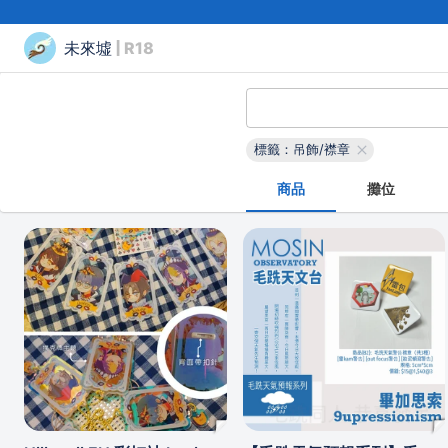
未來墟
| R18
標籤：吊飾/襟章
商品
攤位