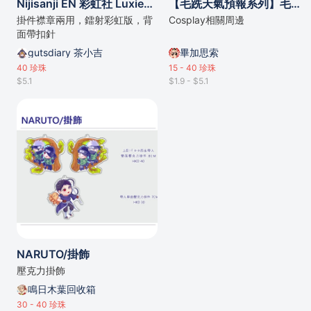
Nijisanji EN 彩虹社 Luxiem - Luxiem Poker 彩虹版亞克力襟章掛件
【毛跣天氣預報系列】毛跣天氣警告襟章（共3種）
掛件襟章兩用，鐳射彩虹版，背
Cosplay相關周邊
面帶扣針
gutsdiary 茶小吉
畢加思索
40
珍珠
15 - 40
珍珠
$5.1
$1.9 - $5.1
NARUTO/掛飾
壓克力掛飾
鳴日木葉回收箱
30 - 40
珍珠