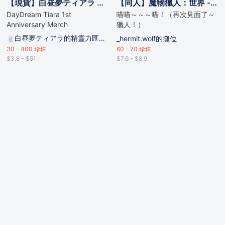
【現貨】白昼夢ティアラ 一周年紀念套裝
【同人】魔物獵人：世界 - 荒地守護族金屬襟章
DayDream Tiara 1st
喵喵～～～喵！（再次見面了～
Anniversary Merch
獵人！）
白昼夢ティアラ的精靈力匯聚點
_hermit.wolf的攤位
30 - 400
珍珠
60 - 70
珍珠
$3.8 - $51
$7.6 - $8.9