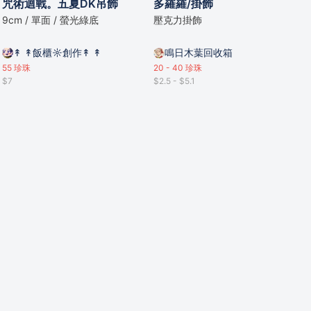
咒術迴戰。五夏DK吊飾
多羅羅/掛飾
9cm / 單面 / 螢光綠底
壓克力掛飾
↟ ↟飯櫃☼創作↟ ↟
鳴日木葉回收箱
55
珍珠
20 - 40
珍珠
$7
$2.5 - $5.1