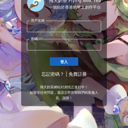
飛天奶茶 Flying Milk Tea
一個始於香港的華文創作平台
用戶名稱
密碼
登入
忘記密碼？
|
免費註冊
飛天奶茶網站封測現正進行中！
如發現任何問題，還請立即告知我們的客服人
員。謝謝！