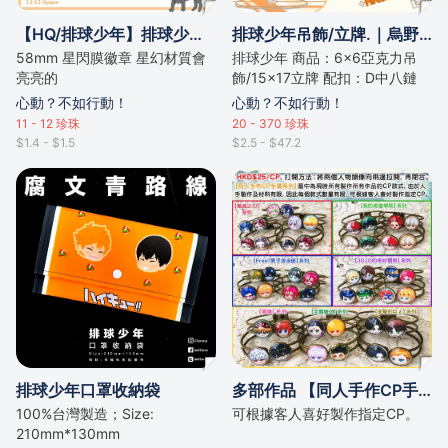
【HQ/排球少年】排球少年 同人徽章 ｜烏野｜音駒｜青城｜白鳥沢｜梟谷｜稲荷崎｜鴎台｜MSBY｜AD｜
排球少年吊飾/立牌.｜烏野｜白鳥沢｜青葉｜音駒｜梟谷｜稻荷崎
58mm 星閃膜徽章 星幻材質會
排球少年 商品：6×6亞克力吊
亮亮的
飾/15×17立牌 配扣：D中八鏈
心動？不如行動！
心動？不如行動！
11 - 12
珍珠
20 - 370
珍珠
$1.4 - $1.5
$2.5 - $47.2
排球少年口罩收納袋
多部作品 【同人手作CP手環系列】
100%台灣製造；Size:
可根據客人喜好製作指定CP。
210mm*130mm