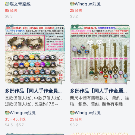
腐文青路線
Windgun烈風
65
珍珠
25
珍珠
$8.3
$3.2
多部作品【同人手作全員手環系列】
多部作品【同人手作金屬書籤系列】
長款(8個人物), 中款(7個人物),
間尺本體有四種款式：簡約、猫
短款(6個人物), 長度約17.5～
猫、鎖匙、蕾絲, 顏色有兩種：
18.5cm
銀色、銅色。
Windgun烈風
Windgun烈風
35 - 45
珍珠
25
珍珠
$4.5 - $5.7
$3.2