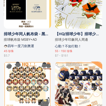
排球少年同人帆布袋 - 黑狼&阿德勒
【HQ/排球少年】排球少年印象 仿法琅同人金屬徽章 ｜烏野 ｜音駒 ｜青城
排球帆布袋 MSBY+AD
排球少年印象同人周邊
四年一度刀劍奧運
心動？不如行動！
45
珍珠
55 - 150
珍珠
$5.7
$7 - $19.1