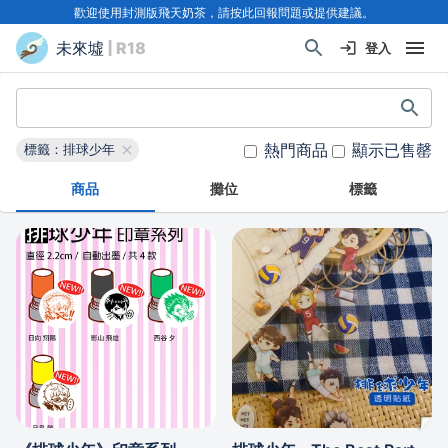
歡迎使用封測版飛天奶茶，請按此回報問題或提供建議。
未來墟
| R18
登入
熱門商品
顯示已售罄
標籤：排球少年
商品
攤位
標籤