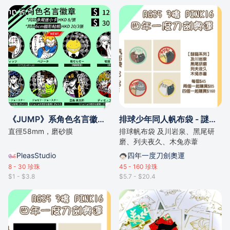
《JUMP》系角色名言徽章、小卡及貼紙
排球少年同人帆布袋 - 謎貓系列
直徑58mm，磨砂膜
排球帆布袋 及川岩泉、黑尾研
磨、列夫夜久、木兔赤葦
PleasStudio
四年一度刀劍奧運
8 - 30
珍珠
45 - 160
珍珠
$1 - $3.8
$5.7 - $20.4