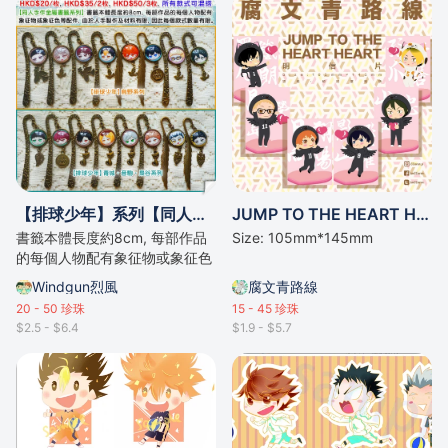
【排球少年】系列【同人手作金屬書籤系列】
JUMP TO THE HEART HEART明信片 － 排球少年
書籤本體長度約8cm, 每部作品
Size: 105mm*145mm
的每個人物配有象征物或象征色
等配件。
Windgun烈風
腐文青路線
20 - 50
珍珠
15 - 45
珍珠
$2.5 - $6.4
$1.9 - $5.7