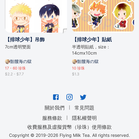
【排球少年】吊飾
【排球少年】貼紙
7cm透明雙面
半透明貼紙，size：
14cmx10cm
骷髏海の獄
骷髏海の獄
17 - 60
珍珠
10
珍珠
$2.2 - $7.7
$1.3
｜
關於我們
常見問題
｜
服務條款
隱私權聲明
收費服務及虛擬貨幣（珍珠）使用條款
Copyright © 2019-
2026
Flying Milk Tea. All rights reserved.