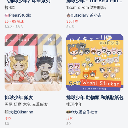
《排球少年》印章系列
排球少年 - The Best Partner 透明貼紙
暫4款
18cm x 7cm 透明貼紙
PleasStudio
gutsdiary 茶小吉
25 - 65
珍珠
35
珍珠
$3.2 - $8.3
$4.5
排球少年 飯友
排球少年 動物頭 和紙貼紙包
黑尾 研磨 木兔 赤葦飯友
排球少年
大叔Ojisannn
✿炒蛋合作社✿
珍珠
珍珠
$0
$0