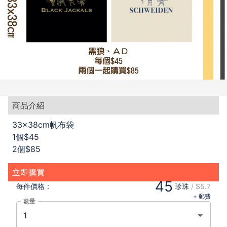
商品介紹
33x38cm帆布袋
1個$45
2個$85
立即購買
45
每件
價格：
珍珠
/
$5.7
+ 郵費
數量