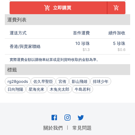
立即購買
運費列表
運送方式
首件運費
續件加收
10
珍珠
5
珍珠
香港
/
與賣家聯絡
$1.3
$0.6
實際運費金額以購物車結算或是到貨時收取的金額為準。
標籤
rg28goods
佐久早聖臣
宮侑
影山飛雄
排球少年
日向翔陽
星海光來
木兔光太郎
牛島若利
｜
關於我們
常見問題