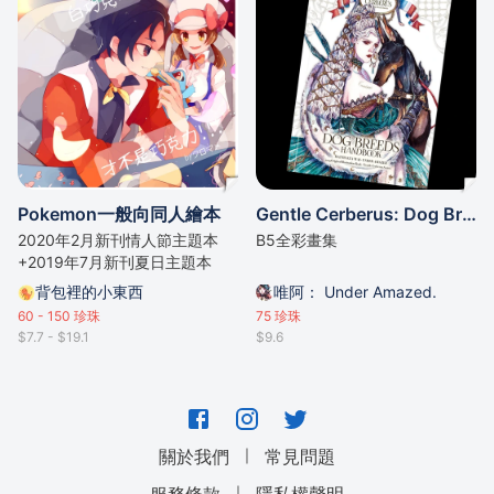
Pokemon一般向同人繪本
Gentle Cerberus: Dog Breeds Handbook 原創大型狗狗手冊
2020年2月新刊情人節主題本
B5全彩畫集
+2019年7月新刊夏日主題本
背包裡的小東西
唯阿： Under Amazed.
60 - 150
珍珠
75
珍珠
$7.7 - $19.1
$9.6
｜
關於我們
常見問題
｜
服務條款
隱私權聲明