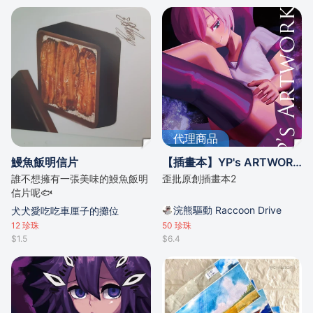
代理商品
鰻魚飯明信片
【插畫本】YP's ARTWORK 2
誰不想擁有一張美味的鰻魚飯明
歪批原創插畫本2
信片呢🐟
浣熊驅動 Raccoon Drive
犬犬愛吃吃車厘子的攤位
12
珍珠
50
珍珠
$1.5
$6.4