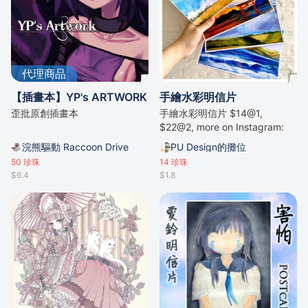
代理商品
【插畫本】YP's ARTWORK
手繪水彩明信片
歪批原創插畫本
手繪水彩明信片 $14@1,
$22@2, more on Instagram:
@cyrisssart
浣熊驅動 Raccoon Drive
PU Design的攤位
50
珍珠
14
珍珠
$6.4
$1.8