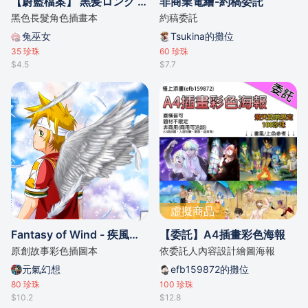
【蔚藍檔案】 黒髪ロング - 個人插畫本 - B5/8p
非商業電繪-約稿委託
黑色長髮角色插畫本
約稿委託
兔巫女
Tsukina的攤位
35
珍珠
60
珍珠
$4.5
$7.7
虛擬商品
Fantasy of Wind - 疾風翼插畫集
【委託】A4插畫彩色海報
原創故事彩色插圖本
依委託人內容設計繪圖海報
元氣幻想
efb159872的攤位
80
珍珠
100
珍珠
$10.2
$12.8