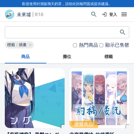
歡迎使用封測版飛天奶茶，請按此回報問題或提供建議。
未來墟
| R18
登入
熱門商品
顯示已售罄
標籤：插畫
商品
攤位
標籤
虛擬商品