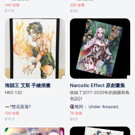
140
珍珠
220
珍珠
$17.9
$28.1
海賊王 艾斯 手繪插畫
Narcotic Effect 原創畫集
HKD 120
收錄了2017-2020年的插圖和角
色設計
?雙花菖蒲?
唯阿： Under Amazed.
120
珍珠
75
珍珠
$15.3
$9.6