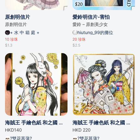
原創明信片
愛鈴明信片-害怕
原創明信片
愛鈴 – 原創美少女
+ 水 中 箱 庭 +
hiutung_99的攤位
10
珍珠
20
珍珠
$1.3
$2.5
海賊王 手繪色紙 和之國 小菊
海賊王 手繪色紙 和之國 以藏 小菊
HKD140
HKD 220
?雙花菖蒲?
?雙花菖蒲?