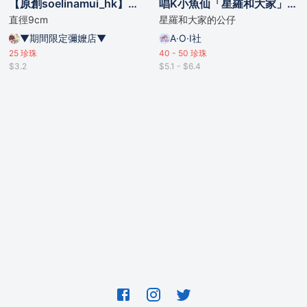
【原創soelinamui_hk】亞克力杯墊
唱K小魚仙「星羅和大家」杯墊
直徑9cm
星羅和大家的公仔
▼期間限定彌嬤店▼
A·O·I社
25
珍珠
40 - 50
珍珠
$3.2
$5.1 - $6.4