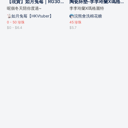
【現貨】如月兔莓｜RG30事後販售 杯墊 及 厚立牌
陶瓷杯墊-李李玲蘭X瑪格麗特
呢個冬天陪你度過~
李李玲蘭X瑪格麗特
如月兔莓【HKVtuber】
浣熊會洗棉花糖
0 - 50
珍珠
45
珍珠
$0 - $6.4
$5.7