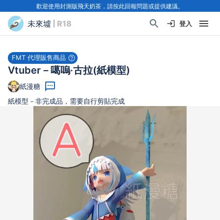
歡迎使用封測版飛天奶茶，請按此回報問題或提供建議。
未來墟
| R18
登入
FMT 代理販售商品
Vtuber－噶嗚·古拉(紙模型)
紙漫糖
紙模型－非完成品，需要自行剪貼完成