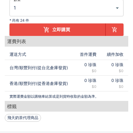
*
尚有 24 件
立即購買
運費列表
運送方式
首件運費
續件加收
0
珍珠
0
珍珠
台灣
/
順豐到付(從台北倉庫發貨)
$0
$0
0
珍珠
0
珍珠
香港
/
順豐到付(從香港倉庫發貨)
$0
$0
實際運費金額以購物車結算或是到貨時收取的金額為準。
標籤
飛天奶茶代理商品