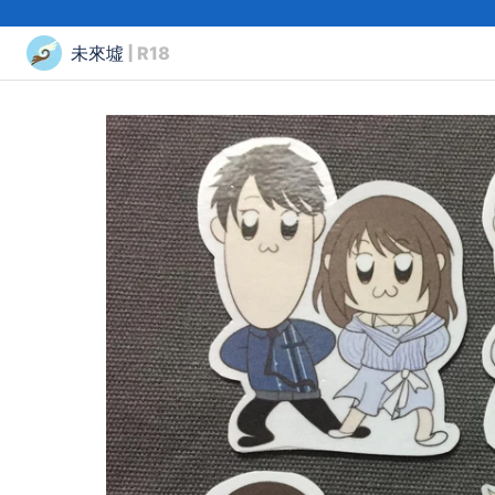
未來墟
| R18