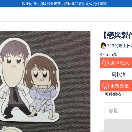
歡迎使用封測版飛天奶茶，請按此回報問題或提供建議。
【戀與製
723的吃土日
4-5cm高
① 選擇款式
周棋洛
② 更改數量
每件
價格：
數量