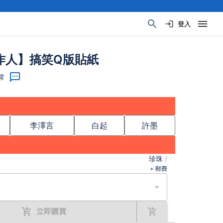
登入
作人】搞笑Q版貼紙
常
李澤言
白起
許墨
珍珠
/
+ 郵費
立即購買