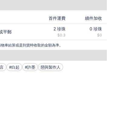
首件運費
續件加收
2
珍珠
0
珍珠
或平郵
$0.3
$0
購物車結算或是到貨時收取的金額為準。
言
#白起
#許墨
戀與製作人