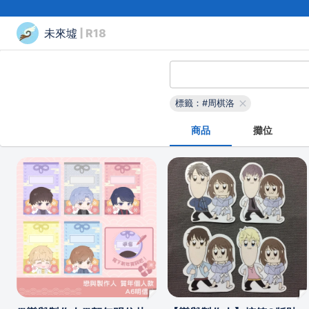
未來墟
| R18
標籤：#周棋洛
商品
攤位