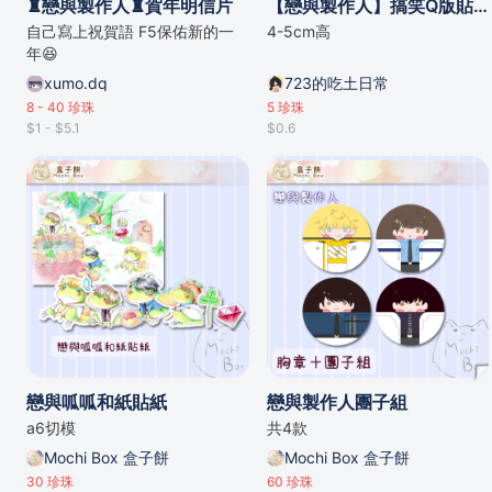
♜戀與製作人♜賀年明信片
【戀與製作人】搞笑Q版貼紙
自己寫上祝賀語 F5保佑新的一
4-5cm高
年😆
xumo.dq
723的吃土日常
8 - 40
珍珠
5
珍珠
$1 - $5.1
$0.6
戀與呱呱和紙貼紙
戀與製作人團子組
a6切模
共4款
Mochi Box 盒子餅
Mochi Box 盒子餅
30
珍珠
60
珍珠