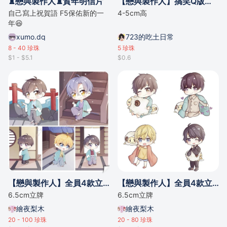
♜戀與製作人♜賀年明信片
【戀與製作人】搞笑Q版貼紙
自己寫上祝賀語 F5保佑新的一
4-5cm高
年😆
xumo.dq
723的吃土日常
8 - 40
珍珠
5
珍珠
$1 - $5.1
$0.6
【戀與製作人】全員4款立牌/明信片 - 新選組款
【戀與製作人】全員4款立牌 - 睡衣款
6.5cm立牌
6.5cm立牌
繪夜梨木
繪夜梨木
20 - 100
珍珠
20 - 80
珍珠