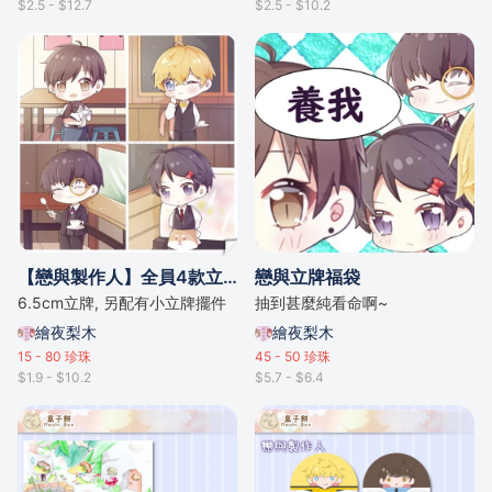
$2.5 - $12.7
$2.5 - $10.2
【戀與製作人】全員4款立牌/明信片 - 咖啡店款
戀與立牌福袋
6.5cm立牌, 另配有小立牌擺件
抽到甚麼純看命啊~
繪夜梨木
繪夜梨木
15 - 80
珍珠
45 - 50
珍珠
$1.9 - $10.2
$5.7 - $6.4