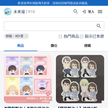
歡迎使用封測版飛天奶茶，請按此回報問題或提供建議。
未來墟
| R18
登入
熱門商品
顯示已售罄
標籤：#許墨
商品
攤位
標籤