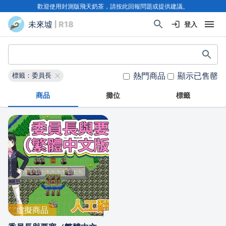
歡迎使用封測版飛天奶茶，請按此回報問題或提供建議。
未來墟
| R18
登入
熱門商品
顯示已售罄
標籤：委員長
商品
攤位
標籤
虛擬商品