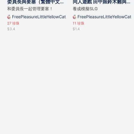
委員長與要塞（繁體中文版）
同人遊戲 田中姬鈴木雛與戰鬥學院
和委員長一起管理要塞！
養成模擬SLG
FreePleasureLittleYellowCat
FreePleasureLittleYellowCat
27
珍珠
11
珍珠
$3.4
$1.4