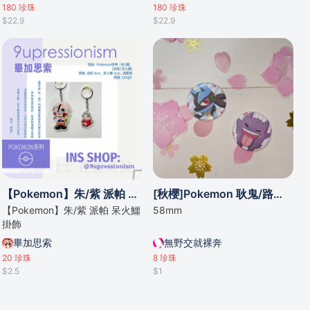
180
珍珠
180
珍珠
$22.9
$22.9
【Pokemon】朱/紫 派帕 呆火鱷 掛飾
[秋櫻]Pokemon 耿鬼/路卡里歐襟章
【Pokemon】朱/紫 派帕 呆火鱷
58mm
掛飾
畢加思索
無野交就裸奔
20
珍珠
8
珍珠
$2.5
$1