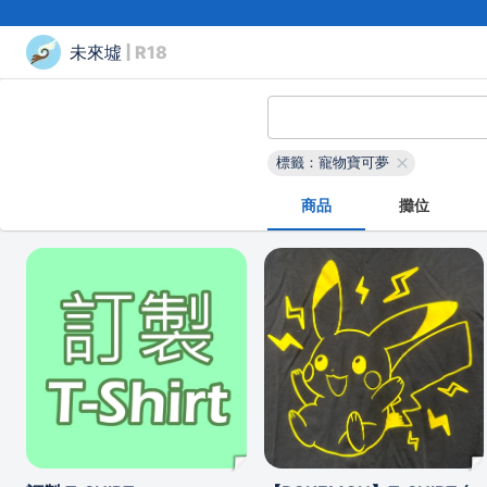
未來墟
| R18
標籤：寵物寶可夢
商品
攤位