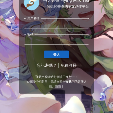
飛天奶茶 Flying Milk Tea
一個始於香港的華文創作平台
用戶名稱
密碼
登入
忘記密碼？
|
免費註冊
飛天奶茶網站封測現正進行中！
如發現任何問題，還請立即告知我們的客服人
員。謝謝！