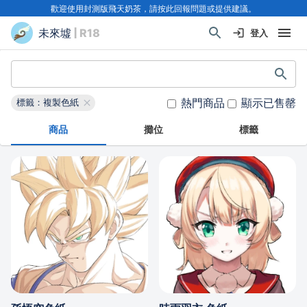
歡迎使用封測版飛天奶茶，請按此回報問題或提供建議。
未來墟
| R18
登入
熱門商品
顯示已售罄
標籤：複製色紙
商品
攤位
標籤