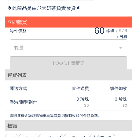
----------------------------------------
🌟此商品是由飛天奶茶負責發貨🌟
立即購買
60
每件
價格：
珍珠
/
$7.6
+ 郵費
數量
(つω`｡) 售罄了
運費列表
運送方式
首件運費
續件加收
0
珍珠
0
珍珠
香港
/
順豐到付
$0
$0
實際運費金額以購物車結算或是到貨時收取的金額為準。
標籤