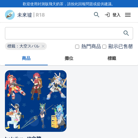
歡迎使用封測版飛天奶茶，請按此回報問題或提供建議。
未來墟
| R18
登入
熱門商品
顯示已售罄
標籤：大空スバル
商品
攤位
標籤