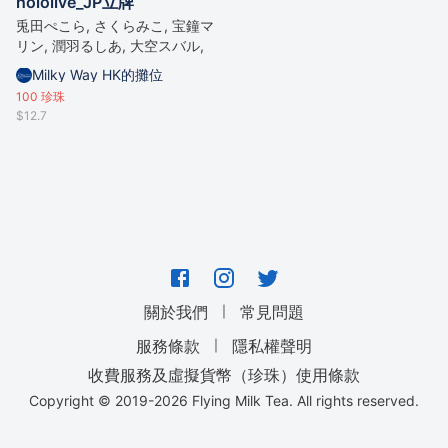
hololive_JP立牌
兎田ぺこら, さくらみこ, 宝鐘マ
リン, 潤羽るしあ, 大空スバル,
雪花ラミィ
Milky Way HK的攤位
100
珍珠
$12.7
｜
關於我們
常見問題
｜
服務條款
隱私權聲明
收費服務及虛擬貨幣（珍珠）使用條款
Copyright © 2019-
2026
Flying Milk Tea. All rights reserved.