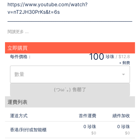
https://www.youtube.com/watch?
v=nT2JH30PrKs&t=6s
_________________________________________________________
____________
Follow me?
Youtube| 愛日莉[Aibiri]
立即購買
Instagram.Facebook.Twitter | @ margolee330
100
每件
價格：
珍珠
/
$12.8
+ 郵費
數量
(つω`｡) 售罄了
運費列表
運送方式
首件運費
續件加收
0
珍珠
0
珍珠
香港
/
到付或智能櫃
$0
$0