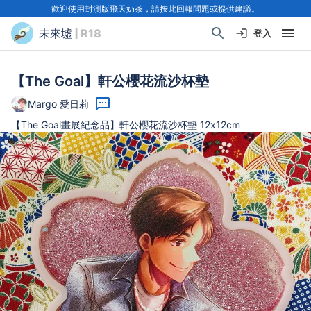
歡迎使用封測版飛天奶茶，請按此回報問題或提供建議。
未來墟
| R18
登入
【The Goal】軒公櫻花流沙杯墊
Margo 愛日莉
【The Goal畫展紀念品】軒公櫻花流沙杯墊 12x12cm