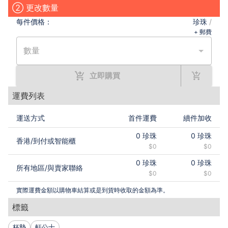
② 更改數量
每件
價格：
珍珠
/
+ 郵費
數量
立即購買
運費列表
運送方式
首件運費
續件加收
0
珍珠
0
珍珠
香港
/
到付或智能櫃
$0
$0
0
珍珠
0
珍珠
所有地區
/
與賣家聯絡
$0
$0
實際運費金額以購物車結算或是到貨時收取的金額為準。
標籤
杯墊
軒公十