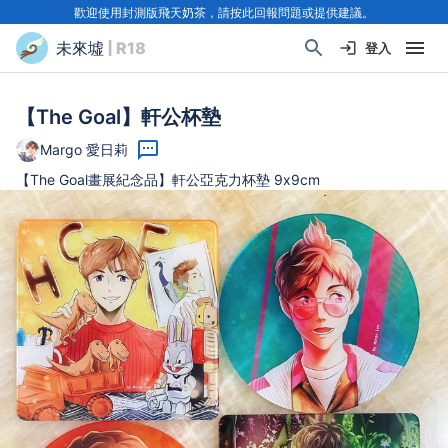
歡迎使用封測版飛天奶茶，請按此回報問題或提供建議。
未來墟
| R18
登入
【The Goal】軒公杯墊
Margo 愛日莉
【The Goal畫展紀念品】軒公亞克力杯墊 9x9cm