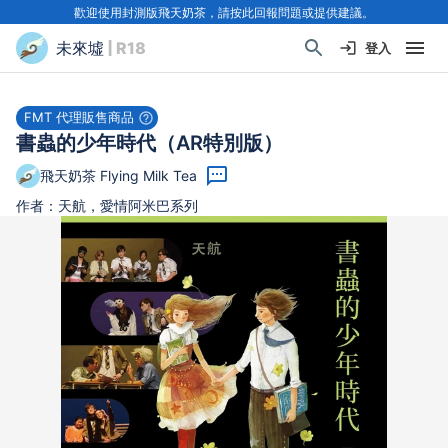
歡迎使用封測版飛天奶茶，請按此回報問題或提供建議。
未來墟
| R18
登入
FMT 代理販售商品
書蟲的少年時代（AR特別版）
飛天奶茶 Flying Milk Tea
作者：天航，愛情阿米巴系列