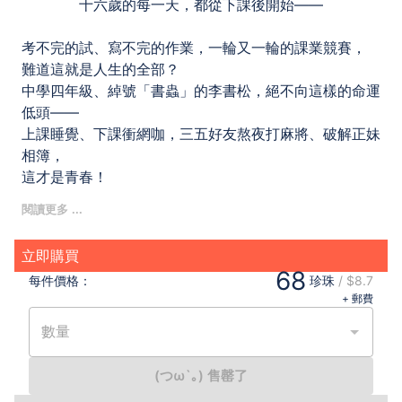
十六歲的每一天，都從下課後開始——
考不完的試、寫不完的作業，一輪又一輪的課業競賽，
難道這就是人生的全部？
中學四年級、綽號「書蟲」的李書松，絕不向這樣的命運
低頭——
上課睡覺、下課衝網咖，三五好友熬夜打麻將、破解正妹
相簿，
這才是青春！
書蟲名言：「會讀書的肯定不是正妹。」
但這次可錯得離譜，因為他在網路上認識的她，就是絕頂
立即購買
聰明的大美女。
68
每件
價格：
珍珠
/
$8.7
偏偏夜路走多會踢到鐵板，情敵竟是開外掛的資優生……
+ 郵費
既然如此，就用實力來證明一切吧！
不只是死背課本上的知識，還要比拚勇氣、決心和意志
數量
力，
證明自己能夠戰勝人生的每一道關卡，打敗每一個擋路的
(つω`｡) 售罄了
魔王……