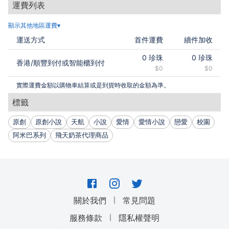
運費列表
然而他知道，自己不是孤獨一人，
顯示其他地區運費▾
悲情萬年重考生、流連補習街的寂寞少女、把獎狀當壁紙
運送方式
首件運費
續件加收
的數字男……
擁有鮮明個性的夥伴，加上總是鼓勵、鞭策他，彷彿別有
0
珍珠
0
珍珠
香港
/
順豐到付或智能櫃到付
目的的女孩，
$0
$0
一生只有一次、屬於青春的戰鬥，似乎有了更深一層的意
實際運費金額以購物車結算或是到貨時收取的金額為準。
義……
標籤
【運送方式】
原創
原創小說
天航
小說
愛情
愛情小說
戀愛
校園
港澳地區默認使用「順豐到付」。
阿米巴系列
飛天奶茶代理商品
如使用順豐智能櫃到付或自取點到付，下單時請於「地
址」一欄中填寫智能櫃/自取點編號。
易網遞可送達的國家默認使用「易網遞」。有郵件追蹤功
能，送遞時間為7-14個工作天（送遞時間可能因疫情影
｜
關於我們
常見問題
響而延遲）。
其他詳情請查看
香港郵政易網遞 (e-Express)網頁
。
｜
服務條款
隱私權聲明