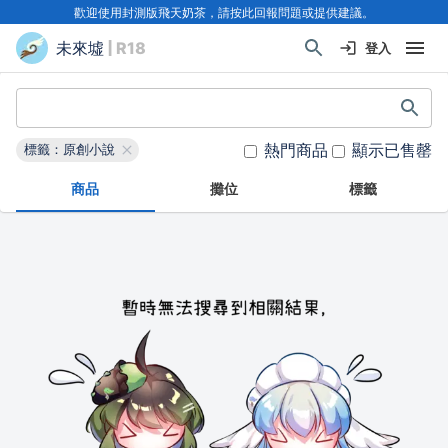
歡迎使用封測版飛天奶茶，請按此回報問題或提供建議。
未來墟
| R18
登入
熱門商品
顯示已售罄
標籤：原創小說
商品
攤位
標籤